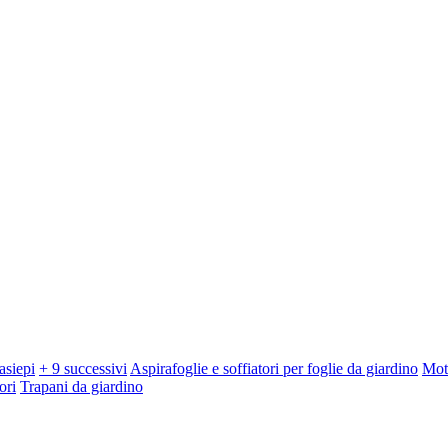
asiepi
+ 9 successivi
Aspirafoglie e soffiatori per foglie da giardino
Mot
ori
Trapani da giardino