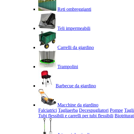
Reti ombreggianti
Teli impermeabili
Carrelli da giardino
Trampolini
Barbecue da giardino
Macchine da giardino
Falciatrici
Tagliaerba
Decespugliatori
Pompe
Tagli
Tubi flessibili e carrelli per tubi flessibili
Biotriturat