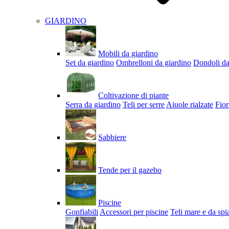
GIARDINO
Mobili da giardino
Set da giardino
Ombrelloni da giardino
Dondoli da
Coltivazione di piante
Serra da giardino
Teli per serre
Aiuole rialzate
Fior
Sabbiere
Tende per il gazebo
Piscine
Gonfiabili
Accessori per piscine
Teli mare e da spi