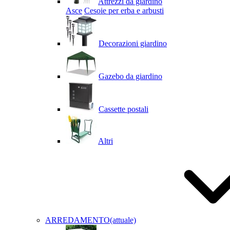
Attrezzi da giardino
Asce
Cesoie per erba e arbusti
Decorazioni giardino
Gazebo da giardino
Cassette postali
Altri
ARREDAMENTO
(attuale)