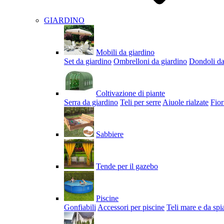
GIARDINO
Mobili da giardino
Set da giardino
Ombrelloni da giardino
Dondoli da
Coltivazione di piante
Serra da giardino
Teli per serre
Aiuole rialzate
Fior
Sabbiere
Tende per il gazebo
Piscine
Gonfiabili
Accessori per piscine
Teli mare e da spi