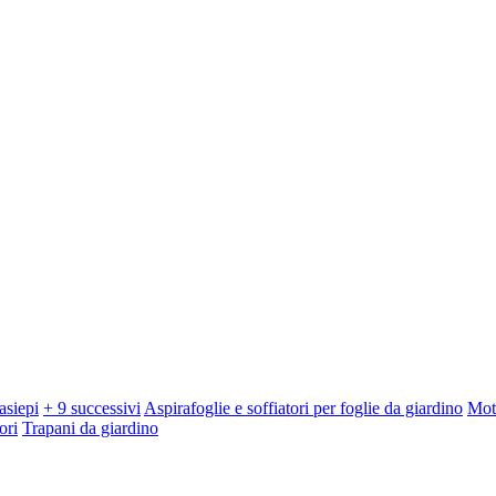
asiepi
+ 9 successivi
Aspirafoglie e soffiatori per foglie da giardino
Mot
ori
Trapani da giardino