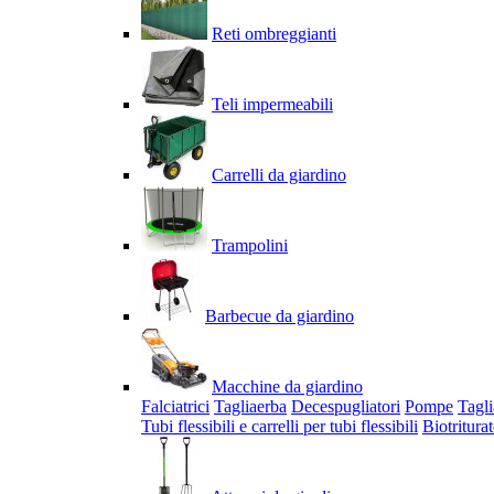
Reti ombreggianti
Teli impermeabili
Carrelli da giardino
Trampolini
Barbecue da giardino
Macchine da giardino
Falciatrici
Tagliaerba
Decespugliatori
Pompe
Tagli
Tubi flessibili e carrelli per tubi flessibili
Biotriturat