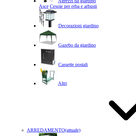
Attrezzi da giardino
Asce
Cesoie per erba e arbusti
Decorazioni giardino
Gazebo da giardino
Cassette postali
Altri
ARREDAMENTO
(attuale)