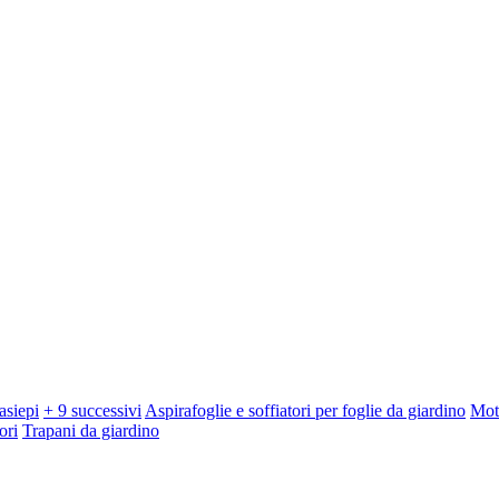
asiepi
+ 9 successivi
Aspirafoglie e soffiatori per foglie da giardino
Mot
ori
Trapani da giardino