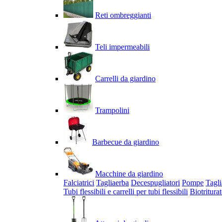
Reti ombreggianti
Teli impermeabili
Carrelli da giardino
Trampolini
Barbecue da giardino
Macchine da giardino
Falciatrici
Tagliaerba
Decespugliatori
Pompe
Tagli
Tubi flessibili e carrelli per tubi flessibili
Biotriturat