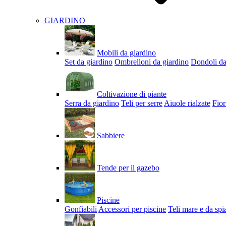
GIARDINO
Mobili da giardino
Set da giardino
Ombrelloni da giardino
Dondoli da
Coltivazione di piante
Serra da giardino
Teli per serre
Aiuole rialzate
Fior
Sabbiere
Tende per il gazebo
Piscine
Gonfiabili
Accessori per piscine
Teli mare e da spi