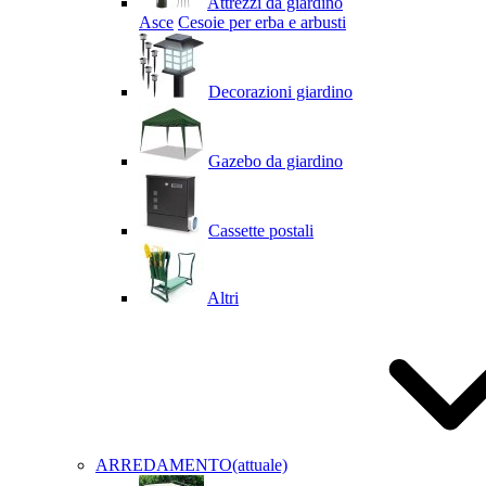
Attrezzi da giardino
Asce
Cesoie per erba e arbusti
Decorazioni giardino
Gazebo da giardino
Cassette postali
Altri
ARREDAMENTO
(attuale)