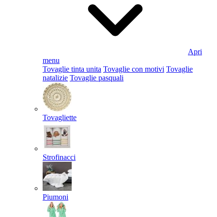
Apri
menu
Tovaglie tinta unita
Tovaglie con motivi
Tovaglie
natalizie
Tovaglie pasquali
Tovagliette
Strofinacci
Piumoni