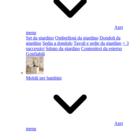
Apri
menu
Set da giardino
Ombrelloni da giardino
Dondoli da
giardino
Sedia a dondolo
Tavoli e sedie da giardino
+ 3
successivi
Sdraio da giardino
Contenitori da esterno
Gonfiabili
Mobili per bambini
Apri
menu