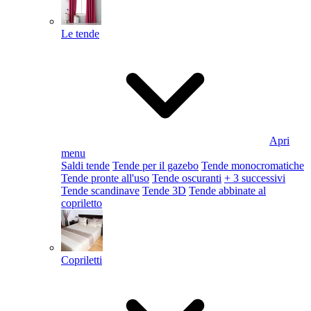
Le tende
Apri
menu
Saldi tende
Tende per il gazebo
Tende monocromatiche
Tende pronte all'uso
Tende oscuranti
+ 3 successivi
Tende scandinave
Tende 3D
Tende abbinate al
copriletto
Copriletti