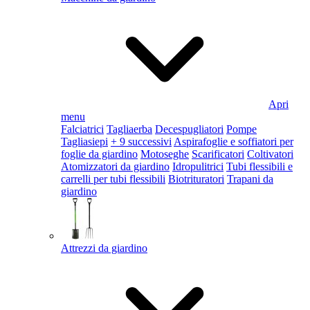
Apri
menu
Falciatrici
Tagliaerba
Decespugliatori
Pompe
Tagliasiepi
+ 9 successivi
Aspirafoglie e soffiatori per
foglie da giardino
Motoseghe
Scarificatori
Coltivatori
Atomizzatori da giardino
Idropulitrici
Tubi flessibili e
carrelli per tubi flessibili
Biotrituratori
Trapani da
giardino
Attrezzi da giardino