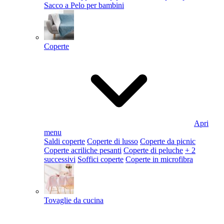
Sacco a Pelo per bambini
Coperte
Apri
menu
Saldi coperte
Coperte di lusso
Coperte da picnic
Coperte acriliche pesanti
Coperte di peluche
+ 2
successivi
Soffici coperte
Coperte in microfibra
Tovaglie da cucina