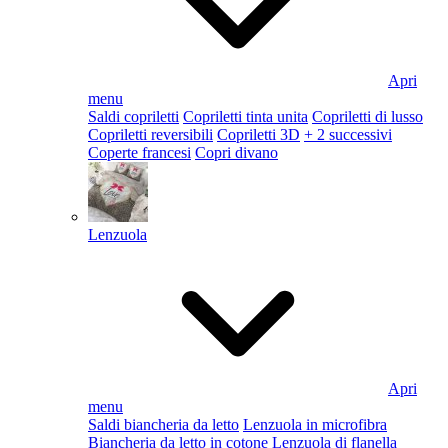
Apri
menu
Saldi copriletti
Copriletti tinta unita
Copriletti di lusso
Copriletti reversibili
Copriletti 3D
+ 2 successivi
Coperte francesi
Copri divano
Lenzuola
Apri
menu
Saldi biancheria da letto
Lenzuola in microfibra
Biancheria da letto in cotone
Lenzuola di flanella