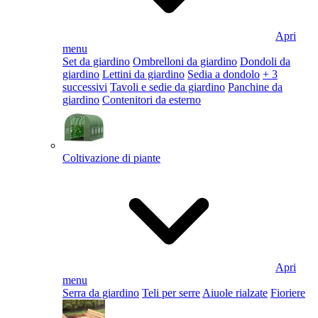
Apri
menu
Set da giardino
Ombrelloni da giardino
Dondoli da
giardino
Lettini da giardino
Sedia a dondolo
+ 3
successivi
Tavoli e sedie da giardino
Panchine da
giardino
Contenitori da esterno
Coltivazione di piante
Apri
menu
Serra da giardino
Teli per serre
Aiuole rialzate
Fioriere