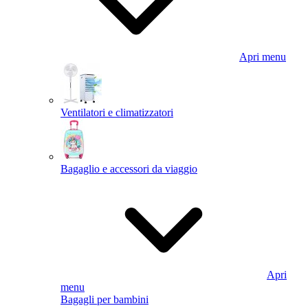
Apri menu
Ventilatori e climatizzatori
Bagaglio e accessori da viaggio
Apri
menu
Bagagli per bambini