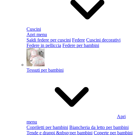
Cuscini
Apri menu
Saldi federe per cuscini
Federe
Cuscini decorativi
Federe in pelliccia
Federe per bambini
Tessuti per bambini
Apri
menu
Copriletti per bambini
Biancheria da letto per bambini
Tende e drappi &nbsp;per bambini
Coperte per bambini