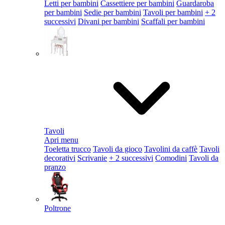
Letti per bambini
Cassettiere per bambini
Guardaroba
per bambini
Sedie per bambini
Tavoli per bambini
+ 2
successivi
Divani per bambini
Scaffali per bambini
Tavoli
Apri menu
Toeletta trucco
Tavoli da gioco
Tavolini da caffè
Tavoli
decorativi
Scrivanie
+ 2 successivi
Comodini
Tavoli da
pranzo
Poltrone