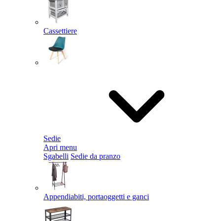
Cassettiere
Sedie
Apri menu
Sgabelli
Sedie da pranzo
Appendiabiti, portaoggetti e ganci