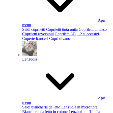
Apri
menu
Saldi copriletti
Copriletti tinta unita
Copriletti di lusso
Copriletti reversibili
Copriletti 3D
+ 2 successivi
Coperte francesi
Copri divano
Lenzuola
Apri
menu
Saldi biancheria da letto
Lenzuola in microfibra
Biancheria da letto in cotone
Lenzuola di flanella