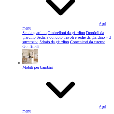
Apri
menu
Set da giardino
Ombrelloni da giardino
Dondoli da
giardino
Sedia a dondolo
Tavoli e sedie da giardino
+ 3
successivi
Sdraio da giardino
Contenitori da esterno
Gonfiabili
Mobili per bambini
Apri
menu