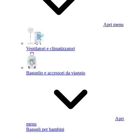
Apri menu
Ventilatori e climatizzatori
Bagaglio e accessori da viaggio
Apri
menu
Bagagli per bambini