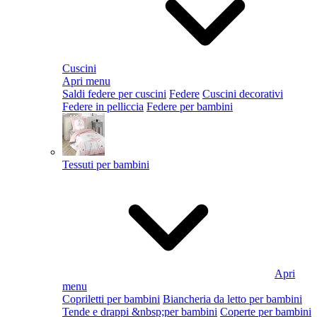
Cuscini
Apri menu
Saldi federe per cuscini
Federe
Cuscini decorativi
Federe in pelliccia
Federe per bambini
Tessuti per bambini
Apri
menu
Copriletti per bambini
Biancheria da letto per bambini
Tende e drappi &nbsp;per bambini
Coperte per bambini