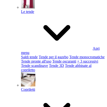
Le tende
Apri
menu
Saldi tende
Tende per il gazebo
Tende monocromatiche
Tende pronte all'uso
Tende oscuranti
+ 3 successivi
Tende scandinave
Tende 3D
Tende abbinate al
copriletto
Copriletti