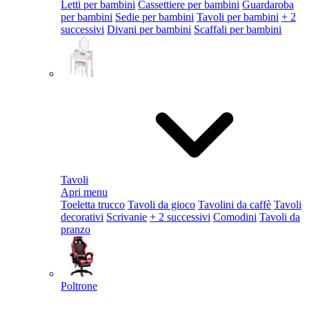
Letti per bambini
Cassettiere per bambini
Guardaroba
per bambini
Sedie per bambini
Tavoli per bambini
+ 2
successivi
Divani per bambini
Scaffali per bambini
Tavoli
Apri menu
Toeletta trucco
Tavoli da gioco
Tavolini da caffè
Tavoli
decorativi
Scrivanie
+ 2 successivi
Comodini
Tavoli da
pranzo
Poltrone