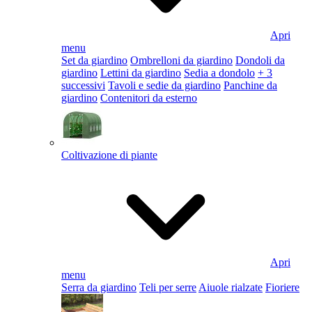
Apri
menu
Set da giardino
Ombrelloni da giardino
Dondoli da
giardino
Lettini da giardino
Sedia a dondolo
+ 3
successivi
Tavoli e sedie da giardino
Panchine da
giardino
Contenitori da esterno
Coltivazione di piante
Apri
menu
Serra da giardino
Teli per serre
Aiuole rialzate
Fioriere