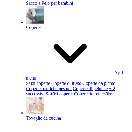
Sacco a Pelo per bambini
Coperte
Apri
menu
Saldi coperte
Coperte di lusso
Coperte da picnic
Coperte acriliche pesanti
Coperte di peluche
+ 2
successivi
Soffici coperte
Coperte in microfibra
Tovaglie da cucina