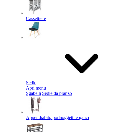
Cassettiere
Sedie
Apri menu
Sgabelli
Sedie da pranzo
Appendiabiti, portaoggetti e ganci