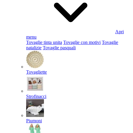
Apri
menu
Tovaglie tinta unita
Tovaglie con motivi
Tovaglie
natalizie
Tovaglie pasquali
Tovagliette
Strofinacci
Piumoni