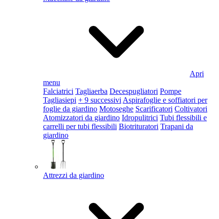
Apri
menu
Falciatrici
Tagliaerba
Decespugliatori
Pompe
Tagliasiepi
+ 9 successivi
Aspirafoglie e soffiatori per
foglie da giardino
Motoseghe
Scarificatori
Coltivatori
Atomizzatori da giardino
Idropulitrici
Tubi flessibili e
carrelli per tubi flessibili
Biotrituratori
Trapani da
giardino
Attrezzi da giardino