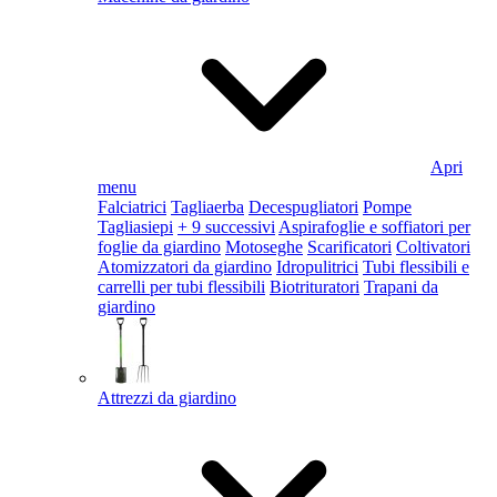
Apri
menu
Falciatrici
Tagliaerba
Decespugliatori
Pompe
Tagliasiepi
+ 9 successivi
Aspirafoglie e soffiatori per
foglie da giardino
Motoseghe
Scarificatori
Coltivatori
Atomizzatori da giardino
Idropulitrici
Tubi flessibili e
carrelli per tubi flessibili
Biotrituratori
Trapani da
giardino
Attrezzi da giardino