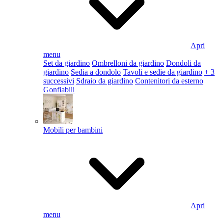
Apri
menu
Set da giardino
Ombrelloni da giardino
Dondoli da
giardino
Sedia a dondolo
Tavoli e sedie da giardino
+ 3
successivi
Sdraio da giardino
Contenitori da esterno
Gonfiabili
Mobili per bambini
Apri
menu