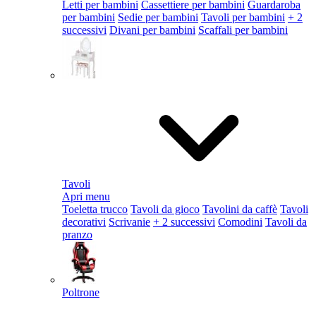
Letti per bambini
Cassettiere per bambini
Guardaroba
per bambini
Sedie per bambini
Tavoli per bambini
+ 2
successivi
Divani per bambini
Scaffali per bambini
Tavoli
Apri menu
Toeletta trucco
Tavoli da gioco
Tavolini da caffè
Tavoli
decorativi
Scrivanie
+ 2 successivi
Comodini
Tavoli da
pranzo
Poltrone