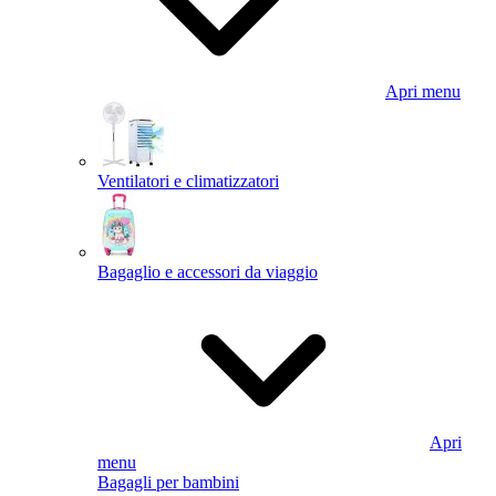
Apri menu
Ventilatori e climatizzatori
Bagaglio e accessori da viaggio
Apri
menu
Bagagli per bambini