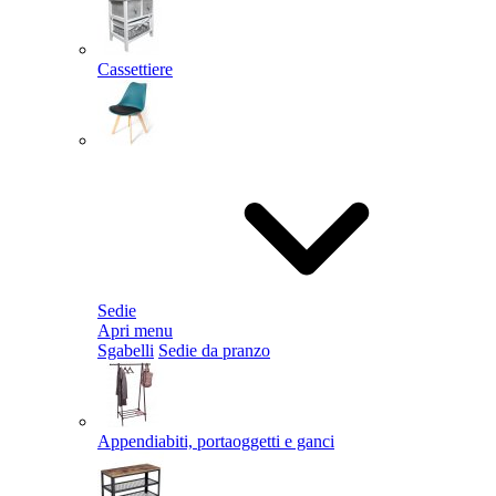
Cassettiere
Sedie
Apri menu
Sgabelli
Sedie da pranzo
Appendiabiti, portaoggetti e ganci