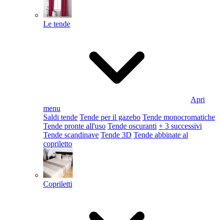
Le tende
Apri
menu
Saldi tende
Tende per il gazebo
Tende monocromatiche
Tende pronte all'uso
Tende oscuranti
+ 3 successivi
Tende scandinave
Tende 3D
Tende abbinate al
copriletto
Copriletti