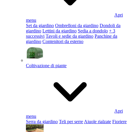
Apri
menu
Set da giardino
Ombrelloni da giardino
Dondoli da
giardino
Lettini da giardino
Sedia a dondolo
+ 3
successivi
Tavoli e sedie da giardino
Panchine da
giardino
Contenitori da esterno
Coltivazione di piante
Apri
menu
Serra da giardino
Teli per serre
Aiuole rialzate
Fioriere