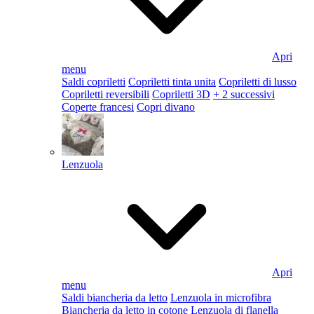
Apri
menu
Saldi copriletti
Copriletti tinta unita
Copriletti di lusso
Copriletti reversibili
Copriletti 3D
+ 2 successivi
Coperte francesi
Copri divano
Lenzuola
Apri
menu
Saldi biancheria da letto
Lenzuola in microfibra
Biancheria da letto in cotone
Lenzuola di flanella