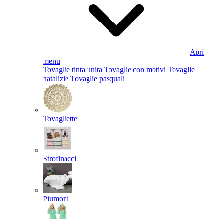
Apri
menu
Tovaglie tinta unita
Tovaglie con motivi
Tovaglie
natalizie
Tovaglie pasquali
Tovagliette
Strofinacci
Piumoni