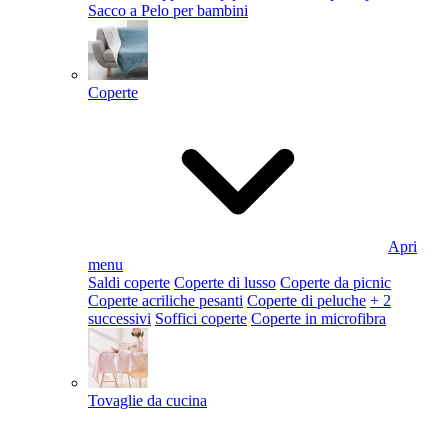
Sacco a Pelo per bambini
Coperte
Apri
menu
Saldi coperte
Coperte di lusso
Coperte da picnic
Coperte acriliche pesanti
Coperte di peluche
+ 2
successivi
Soffici coperte
Coperte in microfibra
Tovaglie da cucina