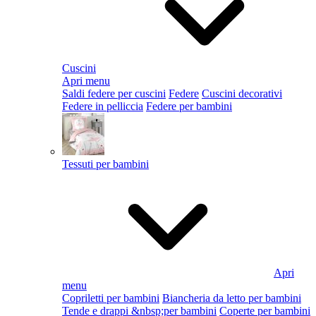
Cuscini
Apri menu
Saldi federe per cuscini
Federe
Cuscini decorativi
Federe in pelliccia
Federe per bambini
Tessuti per bambini
Apri
menu
Copriletti per bambini
Biancheria da letto per bambini
Tende e drappi &nbsp;per bambini
Coperte per bambini