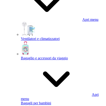
Apri menu
Ventilatori e climatizzatori
Bagaglio e accessori da viaggio
Apri
menu
Bagagli per bambini