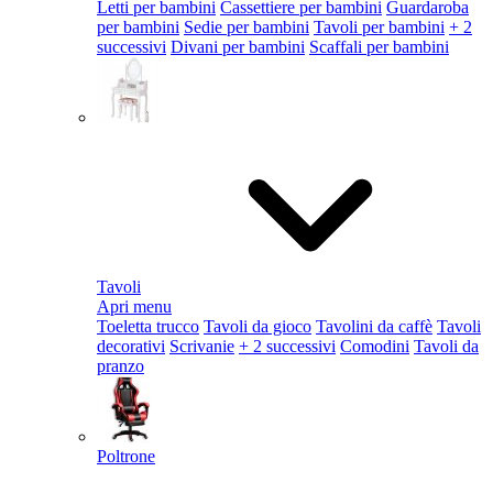
Letti per bambini
Cassettiere per bambini
Guardaroba
per bambini
Sedie per bambini
Tavoli per bambini
+ 2
successivi
Divani per bambini
Scaffali per bambini
Tavoli
Apri menu
Toeletta trucco
Tavoli da gioco
Tavolini da caffè
Tavoli
decorativi
Scrivanie
+ 2 successivi
Comodini
Tavoli da
pranzo
Poltrone