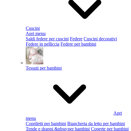
Cuscini
Apri menu
Saldi federe per cuscini
Federe
Cuscini decorativi
Federe in pelliccia
Federe per bambini
Tessuti per bambini
Apri
menu
Copriletti per bambini
Biancheria da letto per bambini
Tende e drappi &nbsp;per bambini
Coperte per bambini