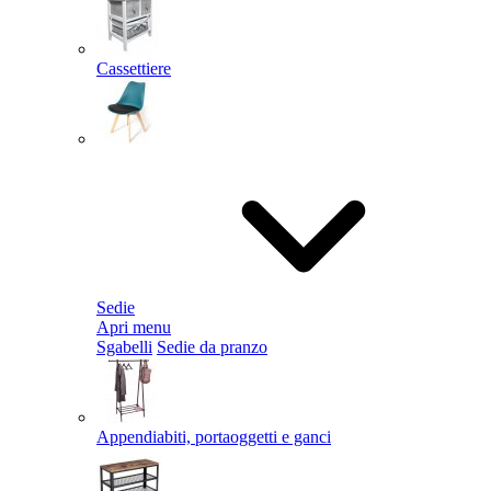
Cassettiere
Sedie
Apri menu
Sgabelli
Sedie da pranzo
Appendiabiti, portaoggetti e ganci