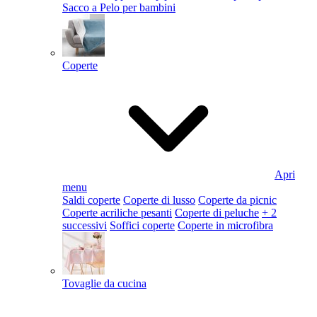
Sacco a Pelo per bambini
Coperte
Apri
menu
Saldi coperte
Coperte di lusso
Coperte da picnic
Coperte acriliche pesanti
Coperte di peluche
+ 2
successivi
Soffici coperte
Coperte in microfibra
Tovaglie da cucina