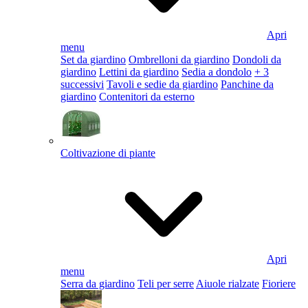
Apri
menu
Set da giardino
Ombrelloni da giardino
Dondoli da
giardino
Lettini da giardino
Sedia a dondolo
+ 3
successivi
Tavoli e sedie da giardino
Panchine da
giardino
Contenitori da esterno
Coltivazione di piante
Apri
menu
Serra da giardino
Teli per serre
Aiuole rialzate
Fioriere