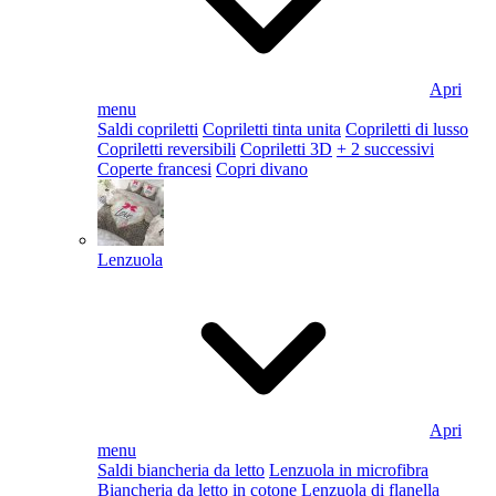
Apri
menu
Saldi copriletti
Copriletti tinta unita
Copriletti di lusso
Copriletti reversibili
Copriletti 3D
+ 2 successivi
Coperte francesi
Copri divano
Lenzuola
Apri
menu
Saldi biancheria da letto
Lenzuola in microfibra
Biancheria da letto in cotone
Lenzuola di flanella