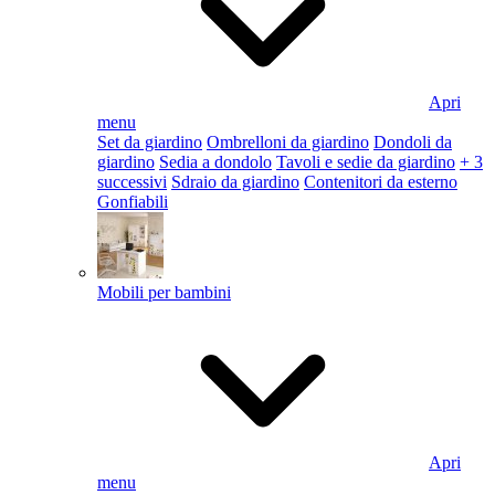
Apri
menu
Set da giardino
Ombrelloni da giardino
Dondoli da
giardino
Sedia a dondolo
Tavoli e sedie da giardino
+ 3
successivi
Sdraio da giardino
Contenitori da esterno
Gonfiabili
Mobili per bambini
Apri
menu