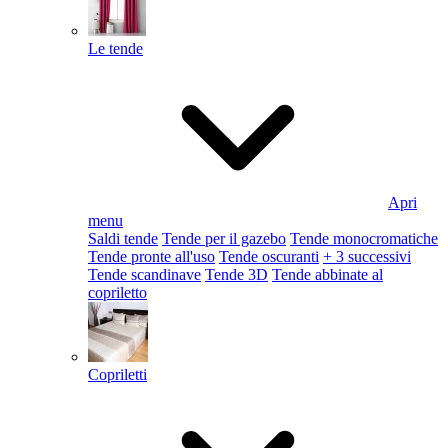
Le tende
Apri
menu
Saldi tende
Tende per il gazebo
Tende monocromatiche
Tende pronte all'uso
Tende oscuranti
+ 3 successivi
Tende scandinave
Tende 3D
Tende abbinate al
copriletto
Copriletti