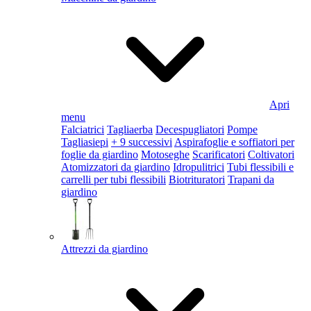
Apri
menu
Falciatrici
Tagliaerba
Decespugliatori
Pompe
Tagliasiepi
+ 9 successivi
Aspirafoglie e soffiatori per
foglie da giardino
Motoseghe
Scarificatori
Coltivatori
Atomizzatori da giardino
Idropulitrici
Tubi flessibili e
carrelli per tubi flessibili
Biotrituratori
Trapani da
giardino
Attrezzi da giardino