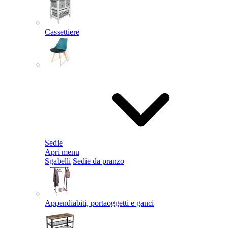
Cassettiere
Sedie
Apri menu
Sgabelli
Sedie da pranzo
Appendiabiti, portaoggetti e ganci