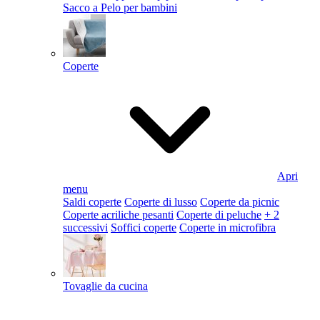
Sacco a Pelo per bambini
Coperte
Apri
menu
Saldi coperte
Coperte di lusso
Coperte da picnic
Coperte acriliche pesanti
Coperte di peluche
+ 2
successivi
Soffici coperte
Coperte in microfibra
Tovaglie da cucina