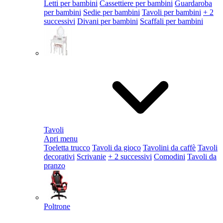
Letti per bambini
Cassettiere per bambini
Guardaroba
per bambini
Sedie per bambini
Tavoli per bambini
+ 2
successivi
Divani per bambini
Scaffali per bambini
Tavoli
Apri menu
Toeletta trucco
Tavoli da gioco
Tavolini da caffè
Tavoli
decorativi
Scrivanie
+ 2 successivi
Comodini
Tavoli da
pranzo
Poltrone