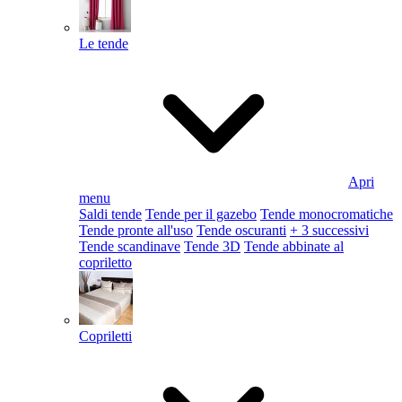
Le tende
Apri
menu
Saldi tende
Tende per il gazebo
Tende monocromatiche
Tende pronte all'uso
Tende oscuranti
+ 3 successivi
Tende scandinave
Tende 3D
Tende abbinate al
copriletto
Copriletti