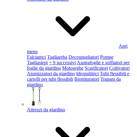
Apri
menu
Falciatrici
Tagliaerba
Decespugliatori
Pompe
Tagliasiepi
+ 9 successivi
Aspirafoglie e soffiatori per
foglie da giardino
Motoseghe
Scarificatori
Coltivatori
Atomizzatori da giardino
Idropulitrici
Tubi flessibili e
carrelli per tubi flessibili
Biotrituratori
Trapani da
giardino
Attrezzi da giardino