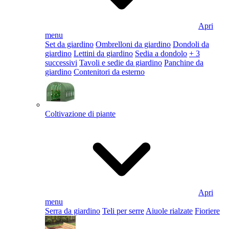
Apri
menu
Set da giardino
Ombrelloni da giardino
Dondoli da
giardino
Lettini da giardino
Sedia a dondolo
+ 3
successivi
Tavoli e sedie da giardino
Panchine da
giardino
Contenitori da esterno
Coltivazione di piante
Apri
menu
Serra da giardino
Teli per serre
Aiuole rialzate
Fioriere