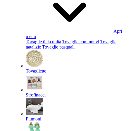
Apri
menu
Tovaglie tinta unita
Tovaglie con motivi
Tovaglie
natalizie
Tovaglie pasquali
Tovagliette
Strofinacci
Piumoni