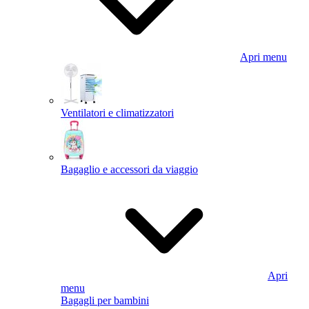
Apri menu
Ventilatori e climatizzatori
Bagaglio e accessori da viaggio
Apri
menu
Bagagli per bambini