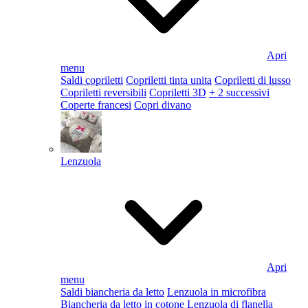
Apri
menu
Saldi copriletti
Copriletti tinta unita
Copriletti di lusso
Copriletti reversibili
Copriletti 3D
+ 2 successivi
Coperte francesi
Copri divano
Lenzuola
Apri
menu
Saldi biancheria da letto
Lenzuola in microfibra
Biancheria da letto in cotone
Lenzuola di flanella