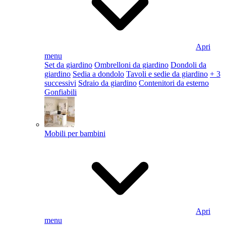
Apri
menu
Set da giardino
Ombrelloni da giardino
Dondoli da
giardino
Sedia a dondolo
Tavoli e sedie da giardino
+ 3
successivi
Sdraio da giardino
Contenitori da esterno
Gonfiabili
Mobili per bambini
Apri
menu