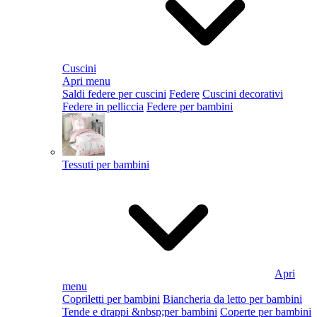
Cuscini
Apri menu
Saldi federe per cuscini
Federe
Cuscini decorativi
Federe in pelliccia
Federe per bambini
Tessuti per bambini
Apri
menu
Copriletti per bambini
Biancheria da letto per bambini
Tende e drappi &nbsp;per bambini
Coperte per bambini