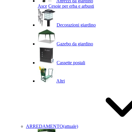
Attrezzi da giardino
Asce
Cesoie per erba e arbusti
Decorazioni giardino
Gazebo da giardino
Cassette postali
Altri
ARREDAMENTO
(attuale)