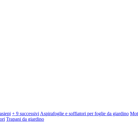
asiepi
+ 9 successivi
Aspirafoglie e soffiatori per foglie da giardino
Mot
ori
Trapani da giardino