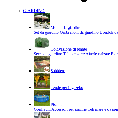
GIARDINO
Mobili da giardino
Set da giardino
Ombrelloni da giardino
Dondoli da
Coltivazione di piante
Serra da giardino
Teli per serre
Aiuole rialzate
Fior
Sabbiere
Tende per il gazebo
Piscine
Gonfiabili
Accessori per piscine
Teli mare e da spi