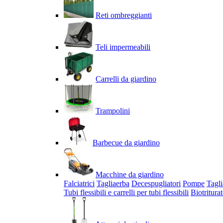
Reti ombreggianti
Teli impermeabili
Carrelli da giardino
Trampolini
Barbecue da giardino
Macchine da giardino
Falciatrici
Tagliaerba
Decespugliatori
Pompe
Tagli
Tubi flessibili e carrelli per tubi flessibili
Biotriturat