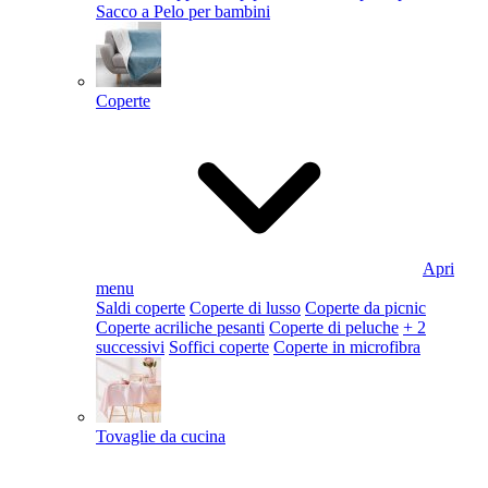
Sacco a Pelo per bambini
Coperte
Apri
menu
Saldi coperte
Coperte di lusso
Coperte da picnic
Coperte acriliche pesanti
Coperte di peluche
+ 2
successivi
Soffici coperte
Coperte in microfibra
Tovaglie da cucina