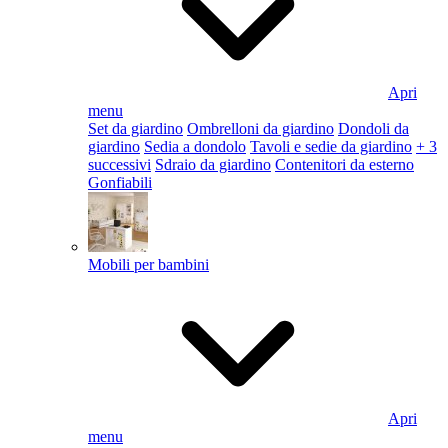
Apri
menu
Set da giardino
Ombrelloni da giardino
Dondoli da
giardino
Sedia a dondolo
Tavoli e sedie da giardino
+ 3
successivi
Sdraio da giardino
Contenitori da esterno
Gonfiabili
Mobili per bambini
Apri
menu