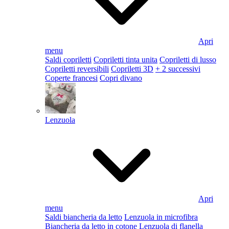
Apri
menu
Saldi copriletti
Copriletti tinta unita
Copriletti di lusso
Copriletti reversibili
Copriletti 3D
+ 2 successivi
Coperte francesi
Copri divano
Lenzuola
Apri
menu
Saldi biancheria da letto
Lenzuola in microfibra
Biancheria da letto in cotone
Lenzuola di flanella