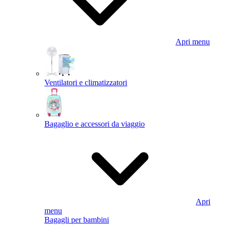
Apri menu
Ventilatori e climatizzatori
Bagaglio e accessori da viaggio
Apri
menu
Bagagli per bambini