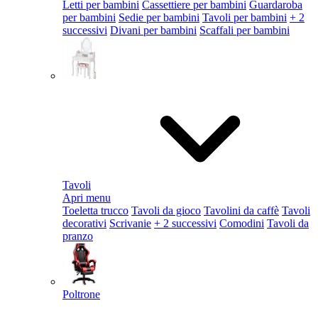
Letti per bambini
Cassettiere per bambini
Guardaroba
per bambini
Sedie per bambini
Tavoli per bambini
+ 2
successivi
Divani per bambini
Scaffali per bambini
Tavoli
Apri menu
Toeletta trucco
Tavoli da gioco
Tavolini da caffè
Tavoli
decorativi
Scrivanie
+ 2 successivi
Comodini
Tavoli da
pranzo
Poltrone