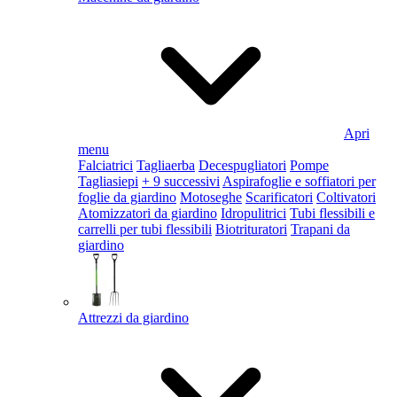
Apri
menu
Falciatrici
Tagliaerba
Decespugliatori
Pompe
Tagliasiepi
+ 9 successivi
Aspirafoglie e soffiatori per
foglie da giardino
Motoseghe
Scarificatori
Coltivatori
Atomizzatori da giardino
Idropulitrici
Tubi flessibili e
carrelli per tubi flessibili
Biotrituratori
Trapani da
giardino
Attrezzi da giardino