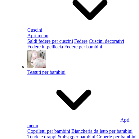
Cuscini
Apri menu
Saldi federe per cuscini
Federe
Cuscini decorativi
Federe in pelliccia
Federe per bambini
Tessuti per bambini
Apri
menu
Copriletti per bambini
Biancheria da letto per bambini
Tende e drappi &nbsp;per bambini
Coperte per bambini