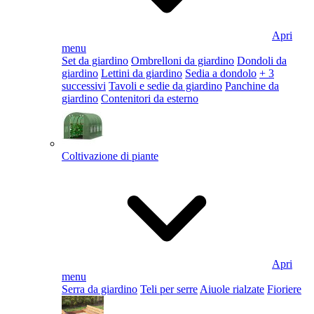
Apri
menu
Set da giardino
Ombrelloni da giardino
Dondoli da
giardino
Lettini da giardino
Sedia a dondolo
+ 3
successivi
Tavoli e sedie da giardino
Panchine da
giardino
Contenitori da esterno
Coltivazione di piante
Apri
menu
Serra da giardino
Teli per serre
Aiuole rialzate
Fioriere