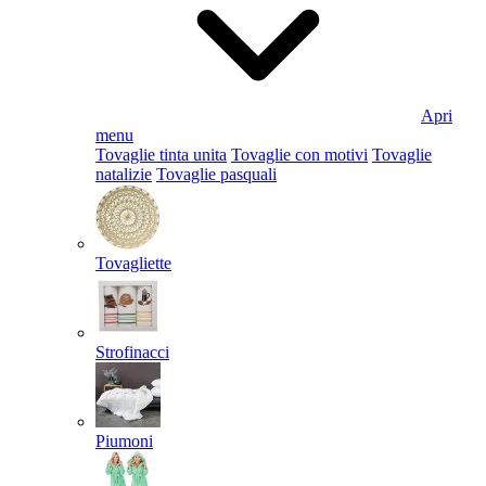
Apri
menu
Tovaglie tinta unita
Tovaglie con motivi
Tovaglie
natalizie
Tovaglie pasquali
Tovagliette
Strofinacci
Piumoni