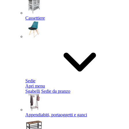
Cassettiere
Sedie
Apri menu
Sgabelli
Sedie da pranzo
Appendiabiti, portaoggetti e ganci