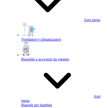
Apri menu
Ventilatori e climatizzatori
Bagaglio e accessori da viaggio
Apri
menu
Bagagli per bambini