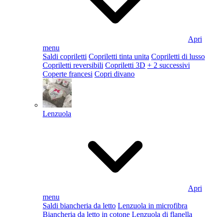
Apri
menu
Saldi copriletti
Copriletti tinta unita
Copriletti di lusso
Copriletti reversibili
Copriletti 3D
+ 2 successivi
Coperte francesi
Copri divano
Lenzuola
Apri
menu
Saldi biancheria da letto
Lenzuola in microfibra
Biancheria da letto in cotone
Lenzuola di flanella