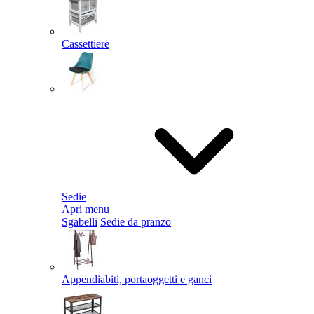
Cassettiere
Sedie
Apri menu
Sgabelli
Sedie da pranzo
Appendiabiti, portaoggetti e ganci