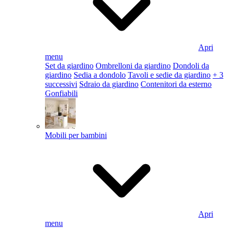
Apri
menu
Set da giardino
Ombrelloni da giardino
Dondoli da
giardino
Sedia a dondolo
Tavoli e sedie da giardino
+ 3
successivi
Sdraio da giardino
Contenitori da esterno
Gonfiabili
Mobili per bambini
Apri
menu