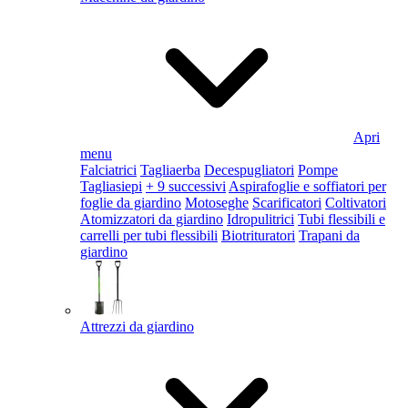
Apri
menu
Falciatrici
Tagliaerba
Decespugliatori
Pompe
Tagliasiepi
+ 9 successivi
Aspirafoglie e soffiatori per
foglie da giardino
Motoseghe
Scarificatori
Coltivatori
Atomizzatori da giardino
Idropulitrici
Tubi flessibili e
carrelli per tubi flessibili
Biotrituratori
Trapani da
giardino
Attrezzi da giardino