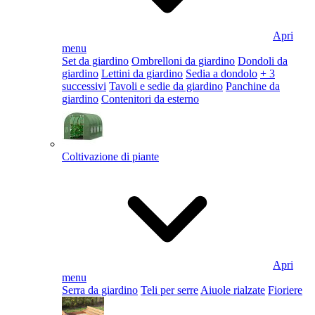
Apri
menu
Set da giardino
Ombrelloni da giardino
Dondoli da
giardino
Lettini da giardino
Sedia a dondolo
+ 3
successivi
Tavoli e sedie da giardino
Panchine da
giardino
Contenitori da esterno
Coltivazione di piante
Apri
menu
Serra da giardino
Teli per serre
Aiuole rialzate
Fioriere