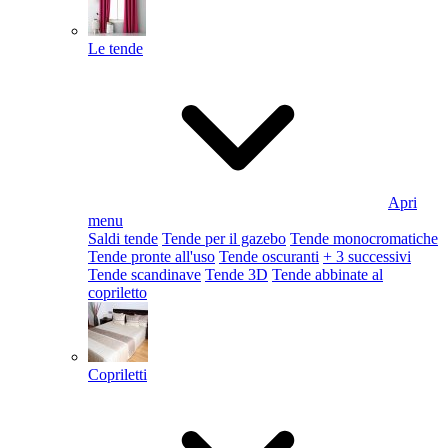
Le tende
Apri
menu
Saldi tende
Tende per il gazebo
Tende monocromatiche
Tende pronte all'uso
Tende oscuranti
+ 3 successivi
Tende scandinave
Tende 3D
Tende abbinate al
copriletto
Copriletti