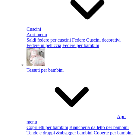
Cuscini
Apri menu
Saldi federe per cuscini
Federe
Cuscini decorativi
Federe in pelliccia
Federe per bambini
Tessuti per bambini
Apri
menu
Copriletti per bambini
Biancheria da letto per bambini
Tende e drappi &nbsp;per bambini
Coperte per bambini