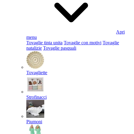
Apri
menu
Tovaglie tinta unita
Tovaglie con motivi
Tovaglie
natalizie
Tovaglie pasquali
Tovagliette
Strofinacci
Piumoni