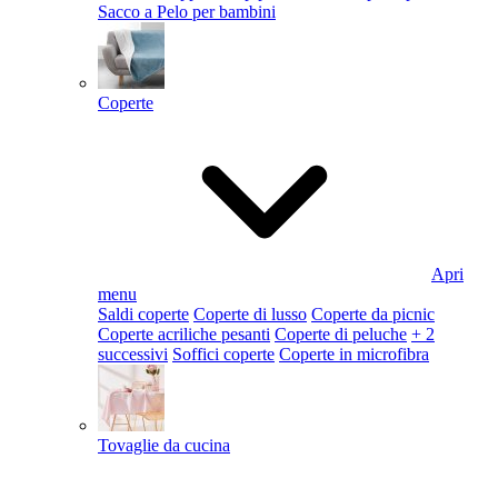
Sacco a Pelo per bambini
Coperte
Apri
menu
Saldi coperte
Coperte di lusso
Coperte da picnic
Coperte acriliche pesanti
Coperte di peluche
+ 2
successivi
Soffici coperte
Coperte in microfibra
Tovaglie da cucina