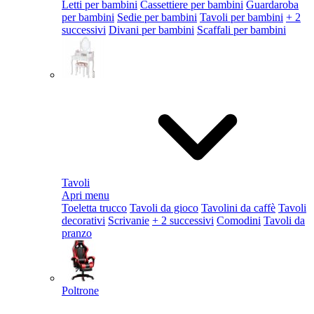
Letti per bambini
Cassettiere per bambini
Guardaroba
per bambini
Sedie per bambini
Tavoli per bambini
+ 2
successivi
Divani per bambini
Scaffali per bambini
Tavoli
Apri menu
Toeletta trucco
Tavoli da gioco
Tavolini da caffè
Tavoli
decorativi
Scrivanie
+ 2 successivi
Comodini
Tavoli da
pranzo
Poltrone