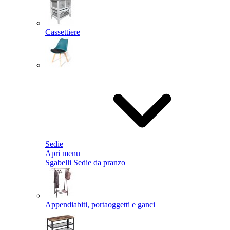
Cassettiere
Sedie
Apri menu
Sgabelli
Sedie da pranzo
Appendiabiti, portaoggetti e ganci