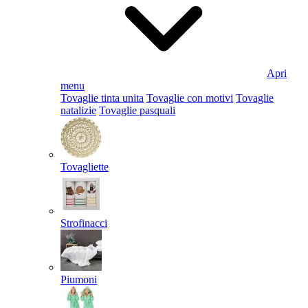
Apri
menu
Tovaglie tinta unita
Tovaglie con motivi
Tovaglie
natalizie
Tovaglie pasquali
Tovagliette
Strofinacci
Piumoni