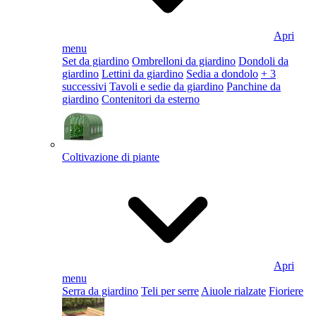
Apri
menu
Set da giardino
Ombrelloni da giardino
Dondoli da
giardino
Lettini da giardino
Sedia a dondolo
+ 3
successivi
Tavoli e sedie da giardino
Panchine da
giardino
Contenitori da esterno
Coltivazione di piante
Apri
menu
Serra da giardino
Teli per serre
Aiuole rialzate
Fioriere