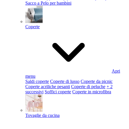
Sacco a Pelo per bambini
Coperte
Apri
menu
Saldi coperte
Coperte di lusso
Coperte da picnic
Coperte acriliche pesanti
Coperte di peluche
+ 2
successivi
Soffici coperte
Coperte in microfibra
Tovaglie da cucina