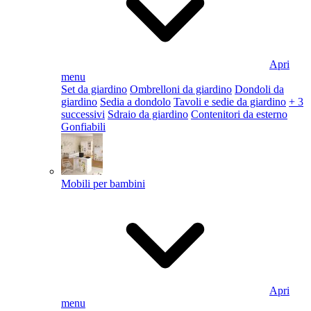
Apri
menu
Set da giardino
Ombrelloni da giardino
Dondoli da
giardino
Sedia a dondolo
Tavoli e sedie da giardino
+ 3
successivi
Sdraio da giardino
Contenitori da esterno
Gonfiabili
Mobili per bambini
Apri
menu