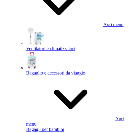
Apri menu
Ventilatori e climatizzatori
Bagaglio e accessori da viaggio
Apri
menu
Bagagli per bambini