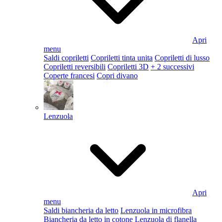
Apri
menu
Saldi copriletti
Copriletti tinta unita
Copriletti di lusso
Copriletti reversibili
Copriletti 3D
+ 2 successivi
Coperte francesi
Copri divano
Lenzuola
Apri
menu
Saldi biancheria da letto
Lenzuola in microfibra
Biancheria da letto in cotone
Lenzuola di flanella