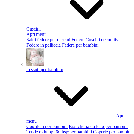
Cuscini
Apri menu
Saldi federe per cuscini
Federe
Cuscini decorativi
Federe in pelliccia
Federe per bambini
Tessuti per bambini
Apri
menu
Copriletti per bambini
Biancheria da letto per bambini
Tende e drappi &nbsp;per bambini
Coperte per bambini