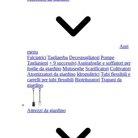
Apri
menu
Falciatrici
Tagliaerba
Decespugliatori
Pompe
Tagliasiepi
+ 9 successivi
Aspirafoglie e soffiatori per
foglie da giardino
Motoseghe
Scarificatori
Coltivatori
Atomizzatori da giardino
Idropulitrici
Tubi flessibili e
carrelli per tubi flessibili
Biotrituratori
Trapani da
giardino
Attrezzi da giardino