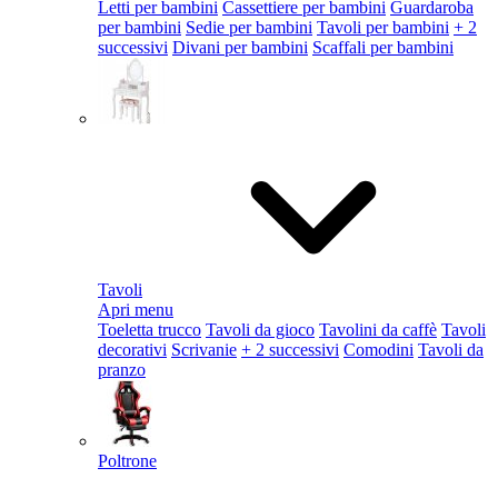
Letti per bambini
Cassettiere per bambini
Guardaroba
per bambini
Sedie per bambini
Tavoli per bambini
+ 2
successivi
Divani per bambini
Scaffali per bambini
Tavoli
Apri menu
Toeletta trucco
Tavoli da gioco
Tavolini da caffè
Tavoli
decorativi
Scrivanie
+ 2 successivi
Comodini
Tavoli da
pranzo
Poltrone