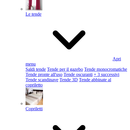
Le tende
Apri
menu
Saldi tende
Tende per il gazebo
Tende monocromatiche
Tende pronte all'uso
Tende oscuranti
+ 3 successivi
Tende scandinave
Tende 3D
Tende abbinate al
copriletto
Copriletti