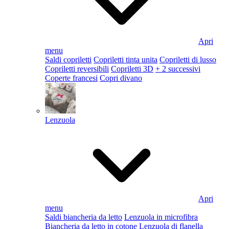
Apri
menu
Saldi copriletti
Copriletti tinta unita
Copriletti di lusso
Copriletti reversibili
Copriletti 3D
+ 2 successivi
Coperte francesi
Copri divano
Lenzuola
Apri
menu
Saldi biancheria da letto
Lenzuola in microfibra
Biancheria da letto in cotone
Lenzuola di flanella