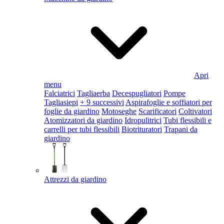
Apri
menu
Falciatrici
Tagliaerba
Decespugliatori
Pompe
Tagliasiepi
+ 9 successivi
Aspirafoglie e soffiatori per
foglie da giardino
Motoseghe
Scarificatori
Coltivatori
Atomizzatori da giardino
Idropulitrici
Tubi flessibili e
carrelli per tubi flessibili
Biotrituratori
Trapani da
giardino
Attrezzi da giardino