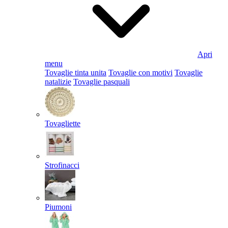
Apri
menu
Tovaglie tinta unita
Tovaglie con motivi
Tovaglie
natalizie
Tovaglie pasquali
Tovagliette
Strofinacci
Piumoni