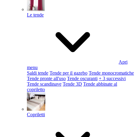
Le tende
Apri
menu
Saldi tende
Tende per il gazebo
Tende monocromatiche
Tende pronte all'uso
Tende oscuranti
+ 3 successivi
Tende scandinave
Tende 3D
Tende abbinate al
copriletto
Copriletti