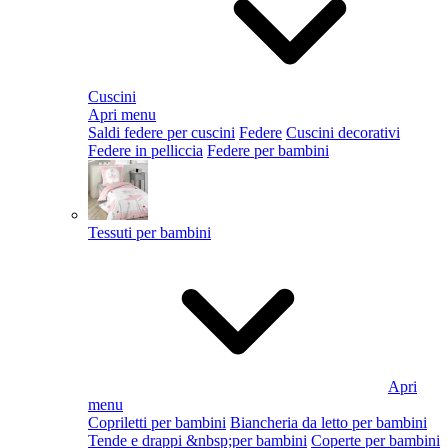
Cuscini
Apri menu
Saldi federe per cuscini
Federe
Cuscini decorativi
Federe in pelliccia
Federe per bambini
Tessuti per bambini
Apri
menu
Copriletti per bambini
Biancheria da letto per bambini
Tende e drappi &nbsp;per bambini
Coperte per bambini