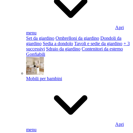
Apri
menu
Set da giardino
Ombrelloni da giardino
Dondoli da
giardino
Sedia a dondolo
Tavoli e sedie da giardino
+ 3
successivi
Sdraio da giardino
Contenitori da esterno
Gonfiabili
Mobili per bambini
Apri
menu