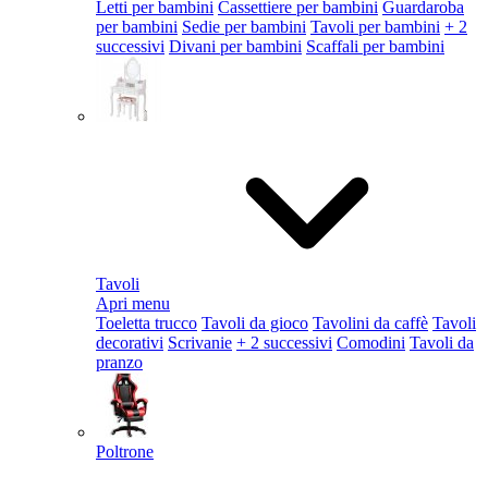
Letti per bambini
Cassettiere per bambini
Guardaroba
per bambini
Sedie per bambini
Tavoli per bambini
+ 2
successivi
Divani per bambini
Scaffali per bambini
Tavoli
Apri menu
Toeletta trucco
Tavoli da gioco
Tavolini da caffè
Tavoli
decorativi
Scrivanie
+ 2 successivi
Comodini
Tavoli da
pranzo
Poltrone