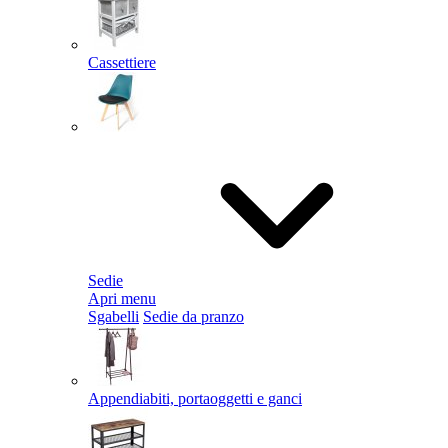
Cassettiere
Sedie
Apri menu
Sgabelli
Sedie da pranzo
Appendiabiti, portaoggetti e ganci