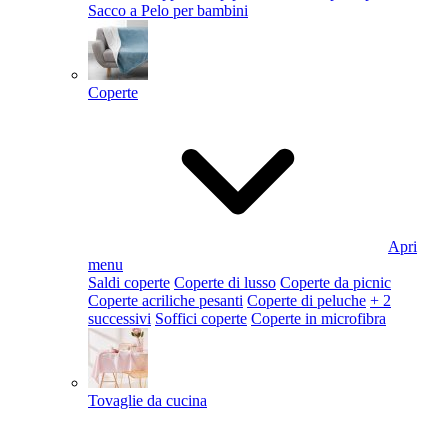
Sacco a Pelo per bambini
Coperte
Apri
menu
Saldi coperte
Coperte di lusso
Coperte da picnic
Coperte acriliche pesanti
Coperte di peluche
+ 2
successivi
Soffici coperte
Coperte in microfibra
Tovaglie da cucina