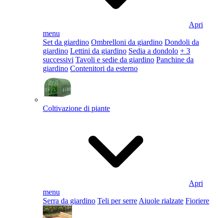
Apri
menu
Set da giardino
Ombrelloni da giardino
Dondoli da
giardino
Lettini da giardino
Sedia a dondolo
+ 3
successivi
Tavoli e sedie da giardino
Panchine da
giardino
Contenitori da esterno
Coltivazione di piante
Apri
menu
Serra da giardino
Teli per serre
Aiuole rialzate
Fioriere