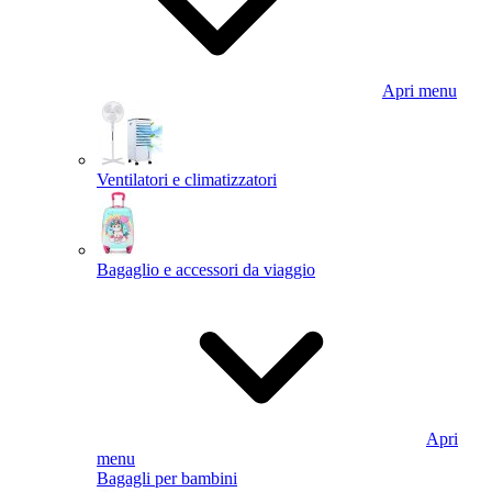
Apri menu
Ventilatori e climatizzatori
Bagaglio e accessori da viaggio
Apri
menu
Bagagli per bambini