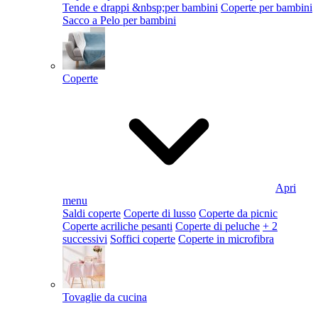
Tende e drappi &nbsp;per bambini
Coperte per bambini
Sacco a Pelo per bambini
Coperte
Apri
menu
Saldi coperte
Coperte di lusso
Coperte da picnic
Coperte acriliche pesanti
Coperte di peluche
+ 2
successivi
Soffici coperte
Coperte in microfibra
Tovaglie da cucina