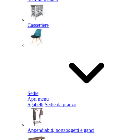
Cassettiere
Sedie
Apri menu
Sgabelli
Sedie da pranzo
Appendiabiti, portaoggetti e ganci