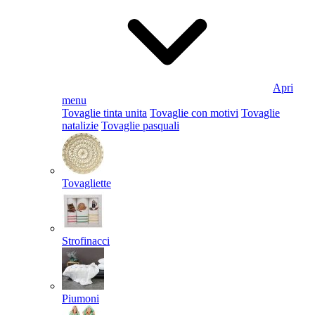
Apri
menu
Tovaglie tinta unita
Tovaglie con motivi
Tovaglie
natalizie
Tovaglie pasquali
Tovagliette
Strofinacci
Piumoni