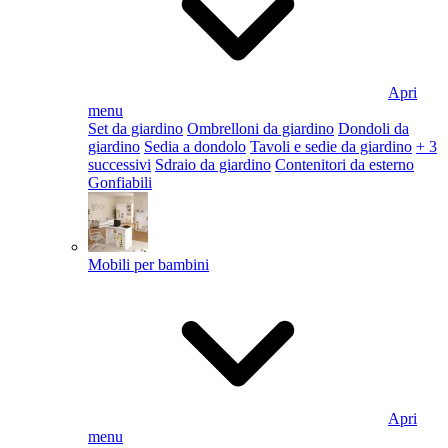
Apri
menu
Set da giardino
Ombrelloni da giardino
Dondoli da
giardino
Sedia a dondolo
Tavoli e sedie da giardino
+ 3
successivi
Sdraio da giardino
Contenitori da esterno
Gonfiabili
Mobili per bambini
Apri
menu