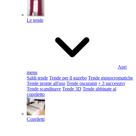
Le tende
Apri
menu
Saldi tende
Tende per il gazebo
Tende monocromatiche
Tende pronte all'uso
Tende oscuranti
+ 3 successivi
Tende scandinave
Tende 3D
Tende abbinate al
copriletto
Copriletti