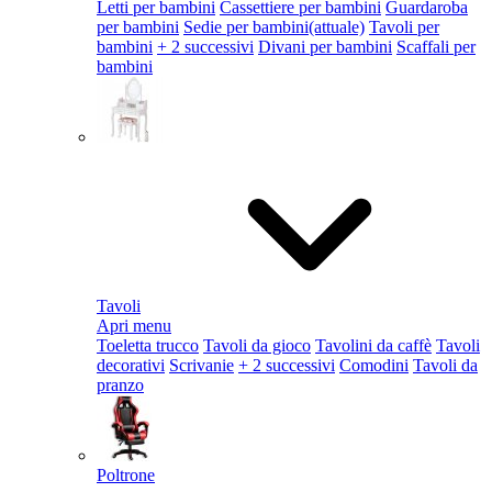
Letti per bambini
Cassettiere per bambini
Guardaroba
per bambini
Sedie per bambini
(attuale)
Tavoli per
bambini
+ 2 successivi
Divani per bambini
Scaffali per
bambini
Tavoli
Apri menu
Toeletta trucco
Tavoli da gioco
Tavolini da caffè
Tavoli
decorativi
Scrivanie
+ 2 successivi
Comodini
Tavoli da
pranzo
Poltrone