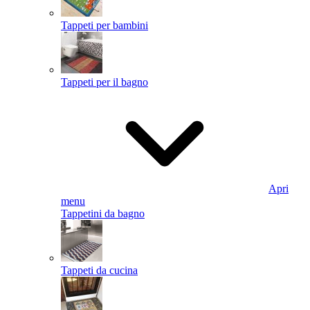
Tappeti per bambini
Tappeti per il bagno
Apri
menu
Tappetini da bagno
Tappeti da cucina