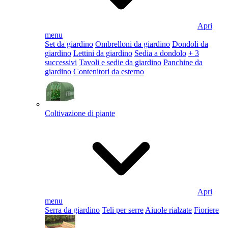
Apri
menu
Set da giardino
Ombrelloni da giardino
Dondoli da
giardino
Lettini da giardino
Sedia a dondolo
+ 3
successivi
Tavoli e sedie da giardino
Panchine da
giardino
Contenitori da esterno
Coltivazione di piante
Apri
menu
Serra da giardino
Teli per serre
Aiuole rialzate
Fioriere