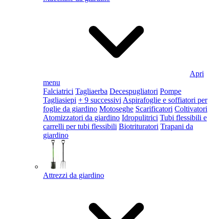
Apri
menu
Falciatrici
Tagliaerba
Decespugliatori
Pompe
Tagliasiepi
+ 9 successivi
Aspirafoglie e soffiatori per
foglie da giardino
Motoseghe
Scarificatori
Coltivatori
Atomizzatori da giardino
Idropulitrici
Tubi flessibili e
carrelli per tubi flessibili
Biotrituratori
Trapani da
giardino
Attrezzi da giardino