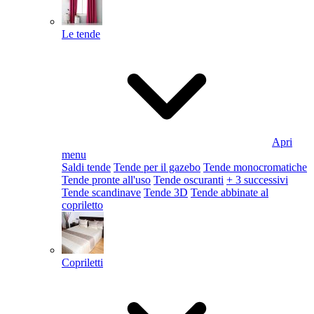
Le tende
Apri
menu
Saldi tende
Tende per il gazebo
Tende monocromatiche
Tende pronte all'uso
Tende oscuranti
+ 3 successivi
Tende scandinave
Tende 3D
Tende abbinate al
copriletto
Copriletti