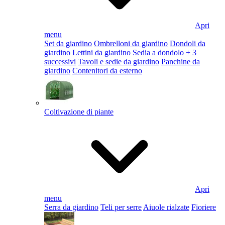
Apri
menu
Set da giardino
Ombrelloni da giardino
Dondoli da
giardino
Lettini da giardino
Sedia a dondolo
+ 3
successivi
Tavoli e sedie da giardino
Panchine da
giardino
Contenitori da esterno
Coltivazione di piante
Apri
menu
Serra da giardino
Teli per serre
Aiuole rialzate
Fioriere