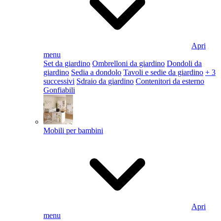
Apri
menu
Set da giardino
Ombrelloni da giardino
Dondoli da
giardino
Sedia a dondolo
Tavoli e sedie da giardino
+ 3
successivi
Sdraio da giardino
Contenitori da esterno
Gonfiabili
Mobili per bambini
Apri
menu