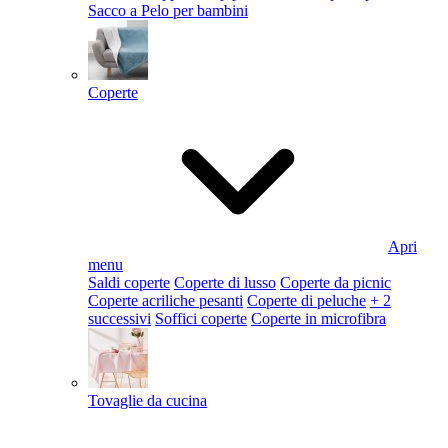
Sacco a Pelo per bambini
Coperte
Apri
menu
Saldi coperte
Coperte di lusso
Coperte da picnic
Coperte acriliche pesanti
Coperte di peluche
+ 2
successivi
Soffici coperte
Coperte in microfibra
Tovaglie da cucina