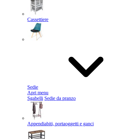
Cassettiere
Sedie
Apri menu
Sgabelli
Sedie da pranzo
Appendiabiti, portaoggetti e ganci