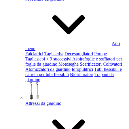
Apri
menu
Falciatrici
Tagliaerba
Decespugliatori
Pompe
Tagliasiepi
+ 9 successivi
Aspirafoglie e soffiatori per
foglie da giardino
Motoseghe
Scarificatori
Coltivatori
Atomizzatori da giardino
Idropulitrici
Tubi flessibili e
carrelli per tubi flessibili
Biotrituratori
Trapani da
giardino
Attrezzi da giardino