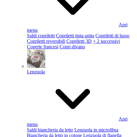
Apri
menu
Saldi copriletti
Copriletti tinta unita
Copriletti di lusso
Copriletti reversibili
Copriletti 3D
+ 2 successivi
Coperte francesi
Copri divano
Lenzuola
Apri
menu
Saldi biancheria da letto
Lenzuola in microfibra
Biancheria da letto in cotone
Lenzuola di flanella