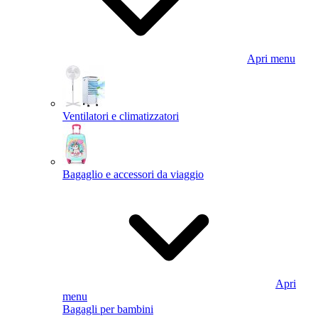
Apri menu
Ventilatori e climatizzatori
Bagaglio e accessori da viaggio
Apri
menu
Bagagli per bambini