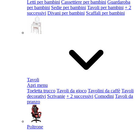
Letti per bambini
Cassettiere per bambini
Guardaroba
per bambini
Sedie per bambini
Tavoli per bambini
+ 2
successivi
Divani per bambini
Scaffali per bambini
Tavoli
Apri menu
Toeletta trucco
Tavoli da gioco
Tavolini da caffè
Tavoli
decorativi
Scrivanie
+ 2 successivi
Comodini
Tavoli da
pranzo
Poltrone