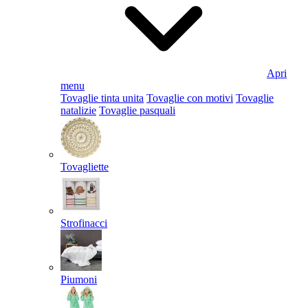
Apri
menu
Tovaglie tinta unita
Tovaglie con motivi
Tovaglie
natalizie
Tovaglie pasquali
Tovagliette
Strofinacci
Piumoni