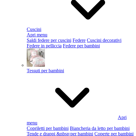
Cuscini
Apri menu
Saldi federe per cuscini
Federe
Cuscini decorativi
Federe in pelliccia
Federe per bambini
Tessuti per bambini
Apri
menu
Copriletti per bambini
Biancheria da letto per bambini
Tende e drappi &nbsp;per bambini
Coperte per bambini