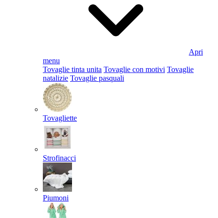
Apri
menu
Tovaglie tinta unita
Tovaglie con motivi
Tovaglie
natalizie
Tovaglie pasquali
Tovagliette
Strofinacci
Piumoni