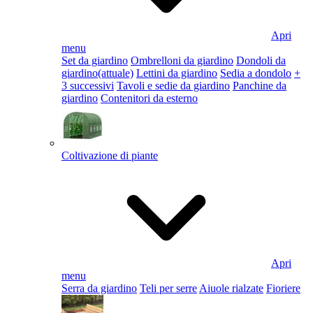
Apri
menu
Set da giardino
Ombrelloni da giardino
Dondoli da
giardino
(attuale)
Lettini da giardino
Sedia a dondolo
+
3 successivi
Tavoli e sedie da giardino
Panchine da
giardino
Contenitori da esterno
Coltivazione di piante
Apri
menu
Serra da giardino
Teli per serre
Aiuole rialzate
Fioriere