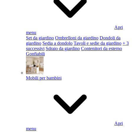
Apri
menu
Set da giardino
Ombrelloni da giardino
Dondoli da
giardino
Sedia a dondolo
Tavoli e sedie da giardino
+ 3
successivi
Sdraio da giardino
Contenitori da esterno
Gonfiabili
Mobili per bambini
Apri
menu