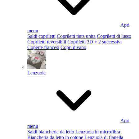
Apri
menu
Saldi copriletti
Copriletti tinta unita
Copriletti di lusso
Copriletti reversibili
Copriletti 3D
+ 2 successivi
Coperte francesi
Copri divano
Lenzuola
Apri
menu
Saldi biancheria da letto
Lenzuola in microfibra
Biancheria da letto in cotone
Lenzuola di flanella