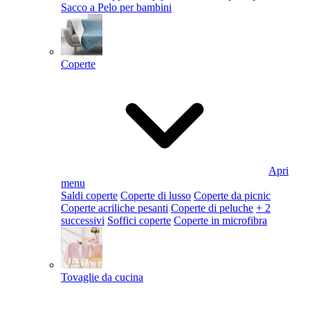
Sacco a Pelo per bambini
Coperte
Apri
menu
Saldi coperte
Coperte di lusso
Coperte da picnic
Coperte acriliche pesanti
Coperte di peluche
+ 2
successivi
Soffici coperte
Coperte in microfibra
Tovaglie da cucina