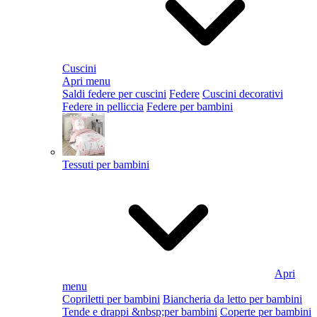
Cuscini
Apri menu
Saldi federe per cuscini
Federe
Cuscini decorativi
Federe in pelliccia
Federe per bambini
Tessuti per bambini
Apri
menu
Copriletti per bambini
Biancheria da letto per bambini
Tende e drappi &nbsp;per bambini
Coperte per bambini