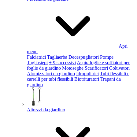
Apri
menu
Falciatrici
Tagliaerba
Decespugliatori
Pompe
Tagliasiepi
+ 9 successivi
Aspirafoglie e soffiatori per
foglie da giardino
Motoseghe
Scarificatori
Coltivatori
Atomizzatori da giardino
Idropulitrici
Tubi flessibili e
carrelli per tubi flessibili
Biotrituratori
Trapani da
giardino
Attrezzi da giardino