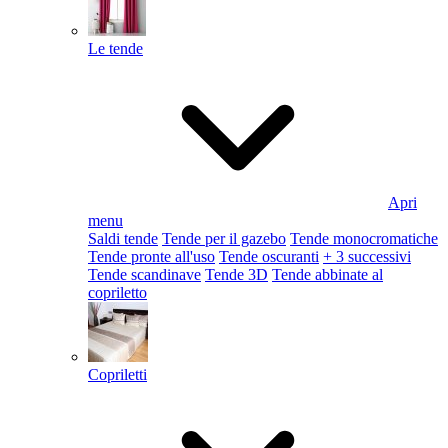
Le tende
Apri
menu
Saldi tende
Tende per il gazebo
Tende monocromatiche
Tende pronte all'uso
Tende oscuranti
+ 3 successivi
Tende scandinave
Tende 3D
Tende abbinate al
copriletto
Copriletti