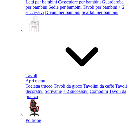
Letti per bambini
Cassettiere per bambini
Guardaroba
per bambini
Sedie per bambini
Tavoli per bambini
+ 2
successivi
Divani per bambini
Scaffali per bambini
Tavoli
Apri menu
Toeletta trucco
Tavoli da gioco
Tavolini da caffè
Tavoli
decorativi
Scrivanie
+ 2 successivi
Comodini
Tavoli da
pranzo
Poltrone