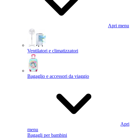
Apri menu
Ventilatori e climatizzatori
Bagaglio e accessori da viaggio
Apri
menu
Bagagli per bambini