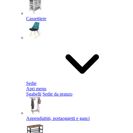
Cassettiere
Sedie
Apri menu
Sgabelli
Sedie da pranzo
Appendiabiti, portaoggetti e ganci