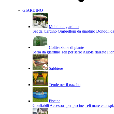
GIARDINO
Mobili da giardino
Set da giardino
Ombrelloni da giardino
Dondoli da
Coltivazione di piante
Serra da giardino
Teli per serre
Aiuole rialzate
Fior
Sabbiere
Tende per il gazebo
Piscine
Gonfiabili
Accessori per piscine
Teli mare e da spi