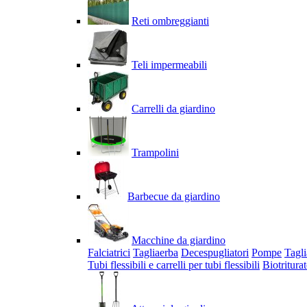
Reti ombreggianti
Teli impermeabili
Carrelli da giardino
Trampolini
Barbecue da giardino
Macchine da giardino
Falciatrici
Tagliaerba
Decespugliatori
Pompe
Tagli
Tubi flessibili e carrelli per tubi flessibili
Biotriturat