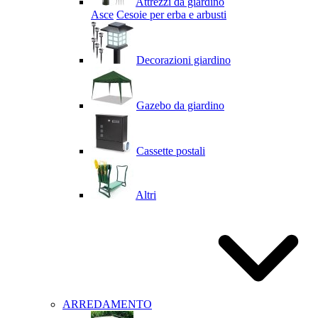
Attrezzi da giardino
Asce
Cesoie per erba e arbusti
Decorazioni giardino
Gazebo da giardino
Cassette postali
Altri
ARREDAMENTO