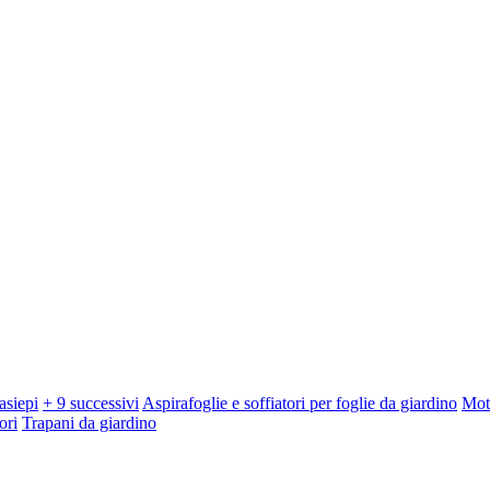
asiepi
+ 9 successivi
Aspirafoglie e soffiatori per foglie da giardino
Mot
ori
Trapani da giardino