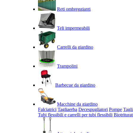
Reti ombreggianti
Teli impermeabili
Carrelli da giardino
Trampolini
Barbecue da giardino
Macchine da giardino
Falciatrici
Tagliaerba
Decespugliatori
Pompe
Tagli
Tubi flessibili e carrelli per tubi flessibili
Biotriturat