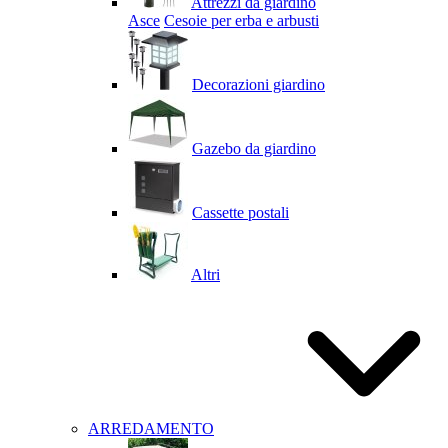
Attrezzi da giardino
Asce
Cesoie per erba e arbusti
Decorazioni giardino
Gazebo da giardino
Cassette postali
Altri
ARREDAMENTO