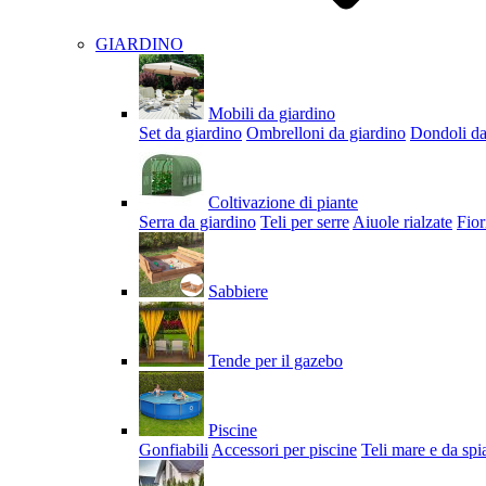
GIARDINO
Mobili da giardino
Set da giardino
Ombrelloni da giardino
Dondoli da
Coltivazione di piante
Serra da giardino
Teli per serre
Aiuole rialzate
Fior
Sabbiere
Tende per il gazebo
Piscine
Gonfiabili
Accessori per piscine
Teli mare e da spi