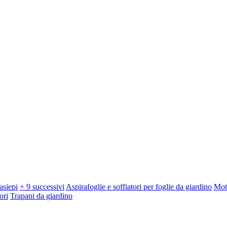
asiepi
+ 9 successivi
Aspirafoglie e soffiatori per foglie da giardino
Mot
ori
Trapani da giardino