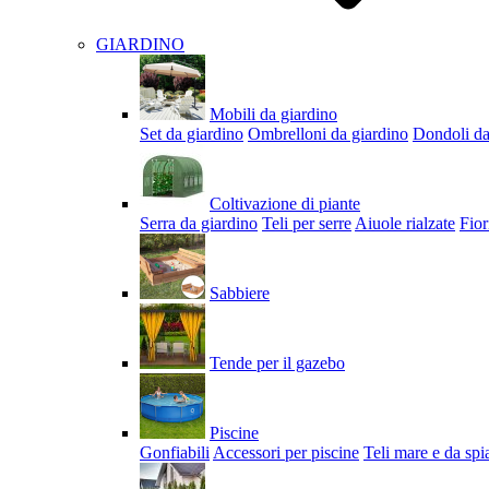
GIARDINO
Mobili da giardino
Set da giardino
Ombrelloni da giardino
Dondoli da
Coltivazione di piante
Serra da giardino
Teli per serre
Aiuole rialzate
Fior
Sabbiere
Tende per il gazebo
Piscine
Gonfiabili
Accessori per piscine
Teli mare e da spi