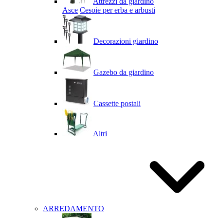
Attrezzi da giardino
Asce
Cesoie per erba e arbusti
Decorazioni giardino
Gazebo da giardino
Cassette postali
Altri
ARREDAMENTO