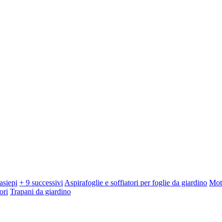
asiepi
+ 9 successivi
Aspirafoglie e soffiatori per foglie da giardino
Mot
ori
Trapani da giardino