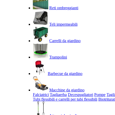
Reti ombreggianti
Teli impermeabili
Carrelli da giardino
Trampolini
Barbecue da giardino
Macchine da giardino
Falciatrici
Tagliaerba
Decespugliatori
Pompe
Tagli
Tubi flessibili e carrelli per tubi flessibili
Biotriturat