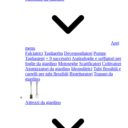
Apri
menu
Falciatrici
Tagliaerba
Decespugliatori
Pompe
Tagliasiepi
+ 9 successivi
Aspirafoglie e soffiatori per
foglie da giardino
Motoseghe
Scarificatori
Coltivatori
Atomizzatori da giardino
Idropulitrici
Tubi flessibili e
carrelli per tubi flessibili
Biotrituratori
Trapani da
giardino
Attrezzi da giardino