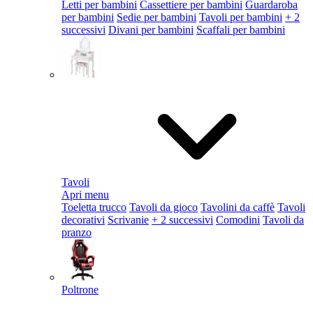
Letti per bambini
Cassettiere per bambini
Guardaroba
per bambini
Sedie per bambini
Tavoli per bambini
+ 2
successivi
Divani per bambini
Scaffali per bambini
Tavoli
Apri menu
Toeletta trucco
Tavoli da gioco
Tavolini da caffè
Tavoli
decorativi
Scrivanie
+ 2 successivi
Comodini
Tavoli da
pranzo
Poltrone