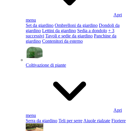
Apri
menu
Set da giardino
Ombrelloni da giardino
Dondoli da
giardino
Lettini da giardino
Sedia a dondolo
+ 3
successivi
Tavoli e sedie da giardino
Panchine da
giardino
Contenitori da esterno
Coltivazione di piante
Apri
menu
Serra da giardino
Teli per serre
Aiuole rialzate
Fioriere