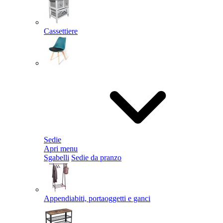
Cassettiere
Sedie
Apri menu
Sgabelli
Sedie da pranzo
Appendiabiti, portaoggetti e ganci