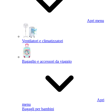
Apri menu
Ventilatori e climatizzatori
Bagaglio e accessori da viaggio
Apri
menu
Bagagli per bambini