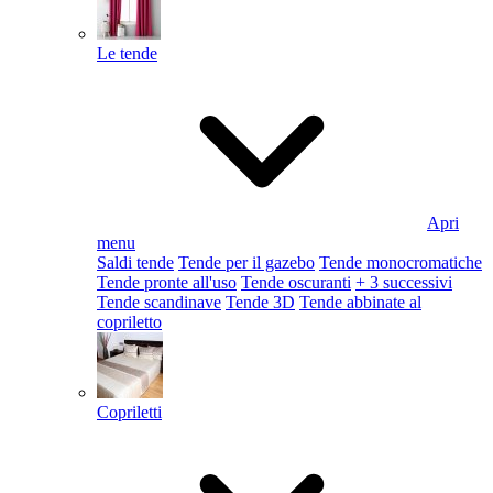
Le tende
Apri
menu
Saldi tende
Tende per il gazebo
Tende monocromatiche
Tende pronte all'uso
Tende oscuranti
+ 3 successivi
Tende scandinave
Tende 3D
Tende abbinate al
copriletto
Copriletti