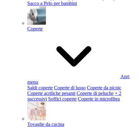
Sacco a Pelo per bambini
Coperte
Apri
menu
Saldi coperte
Coperte di lusso
Coperte da picnic
Coperte acriliche pesanti
Coperte di peluche
+ 2
successivi
Soffici coperte
Coperte in microfibra
Tovaglie da cucina