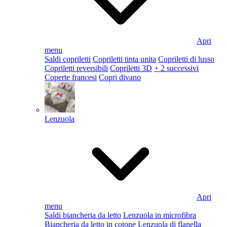
Apri
menu
Saldi copriletti
Copriletti tinta unita
Copriletti di lusso
Copriletti reversibili
Copriletti 3D
+ 2 successivi
Coperte francesi
Copri divano
Lenzuola
Apri
menu
Saldi biancheria da letto
Lenzuola in microfibra
Biancheria da letto in cotone
Lenzuola di flanella