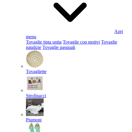
Apri
menu
Tovaglie tinta unita
Tovaglie con motivi
Tovaglie
natalizie
Tovaglie pasquali
Tovagliette
Strofinacci
Piumoni