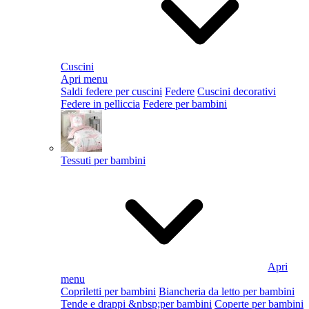
Cuscini
Apri menu
Saldi federe per cuscini
Federe
Cuscini decorativi
Federe in pelliccia
Federe per bambini
Tessuti per bambini
Apri
menu
Copriletti per bambini
Biancheria da letto per bambini
Tende e drappi &nbsp;per bambini
Coperte per bambini