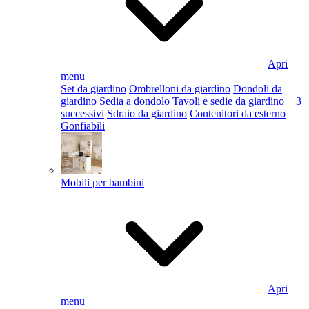
Apri
menu
Set da giardino
Ombrelloni da giardino
Dondoli da
giardino
Sedia a dondolo
Tavoli e sedie da giardino
+ 3
successivi
Sdraio da giardino
Contenitori da esterno
Gonfiabili
Mobili per bambini
Apri
menu