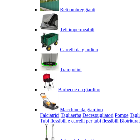
Reti ombreggianti
Teli impermeabili
Carrelli da giardino
Trampolini
Barbecue da giardino
Macchine da giardino
Falciatrici
Tagliaerba
Decespugliatori
Pompe
Tagli
Tubi flessibili e carrelli per tubi flessibili
Biotriturat