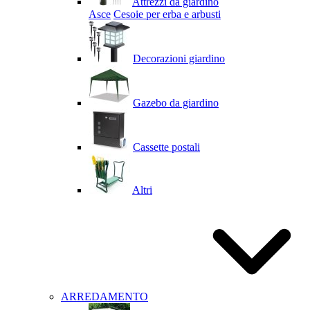
Attrezzi da giardino
Asce
Cesoie per erba e arbusti
Decorazioni giardino
Gazebo da giardino
Cassette postali
Altri
ARREDAMENTO