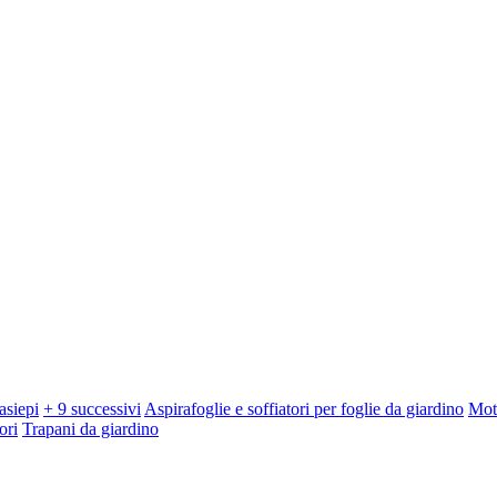
asiepi
+ 9 successivi
Aspirafoglie e soffiatori per foglie da giardino
Mot
ori
Trapani da giardino