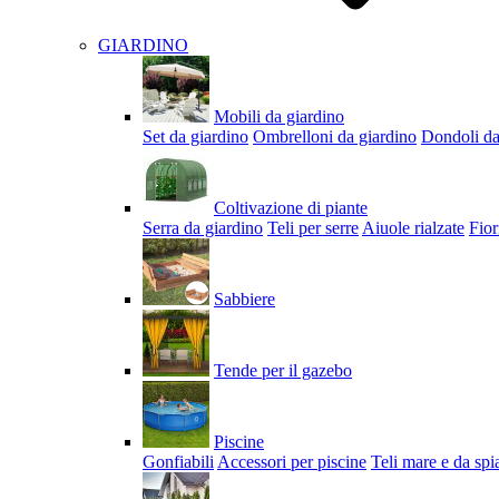
GIARDINO
Mobili da giardino
Set da giardino
Ombrelloni da giardino
Dondoli da
Coltivazione di piante
Serra da giardino
Teli per serre
Aiuole rialzate
Fior
Sabbiere
Tende per il gazebo
Piscine
Gonfiabili
Accessori per piscine
Teli mare e da spi