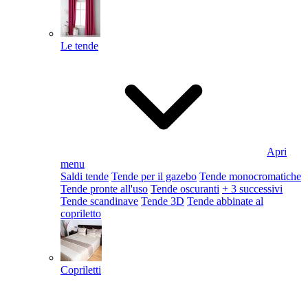
Le tende
Apri
menu
Saldi tende
Tende per il gazebo
Tende monocromatiche
Tende pronte all'uso
Tende oscuranti
+ 3 successivi
Tende scandinave
Tende 3D
Tende abbinate al
copriletto
Copriletti