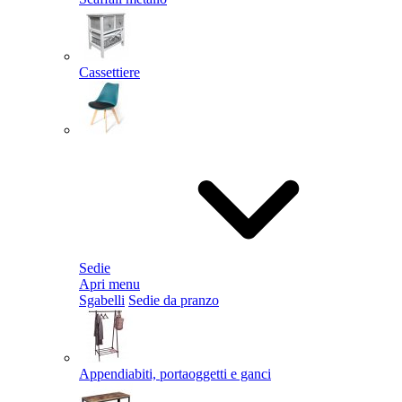
Cassettiere
Sedie
Apri menu
Sgabelli
Sedie da pranzo
Appendiabiti, portaoggetti e ganci