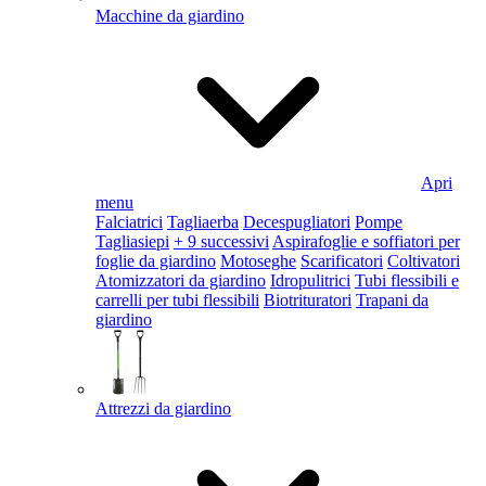
Macchine da giardino
Apri
menu
Falciatrici
Tagliaerba
Decespugliatori
Pompe
Tagliasiepi
+ 9 successivi
Aspirafoglie e soffiatori per
foglie da giardino
Motoseghe
Scarificatori
Coltivatori
Atomizzatori da giardino
Idropulitrici
Tubi flessibili e
carrelli per tubi flessibili
Biotrituratori
Trapani da
giardino
Attrezzi da giardino