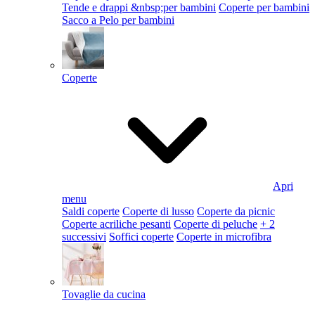
Tende e drappi &nbsp;per bambini
Coperte per bambini
Sacco a Pelo per bambini
Coperte
Apri
menu
Saldi coperte
Coperte di lusso
Coperte da picnic
Coperte acriliche pesanti
Coperte di peluche
+ 2
successivi
Soffici coperte
Coperte in microfibra
Tovaglie da cucina