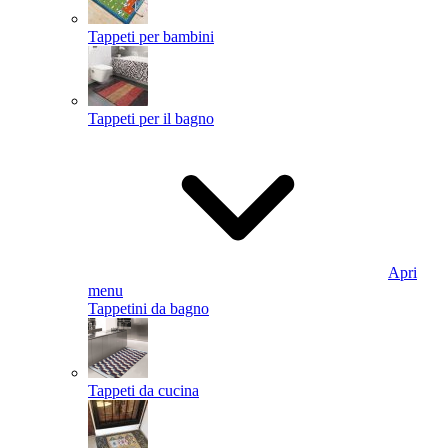
Tappeti per bambini
Tappeti per il bagno
Apri
menu
Tappetini da bagno
Tappeti da cucina