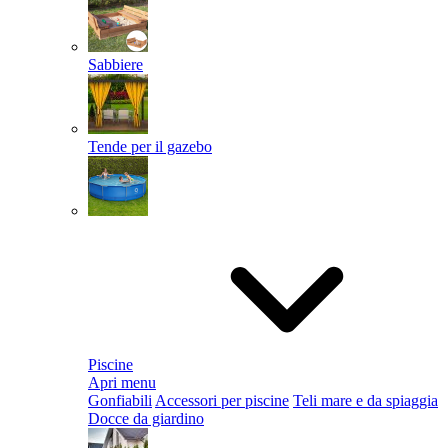
Sabbiere
Tende per il gazebo
Piscine
Apri menu
Gonfiabili
Accessori per piscine
Teli mare e da spiaggia
Docce da giardino