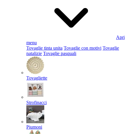
Apri
menu
Tovaglie tinta unita
Tovaglie con motivi
Tovaglie
natalizie
Tovaglie pasquali
Tovagliette
Strofinacci
Piumoni