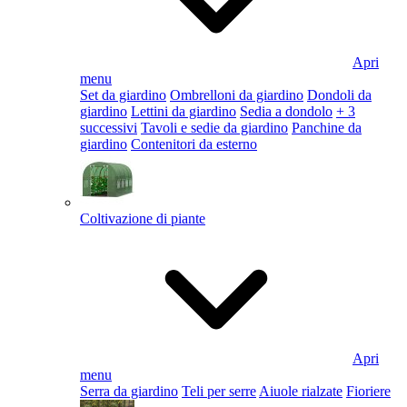
Apri
menu
Set da giardino
Ombrelloni da giardino
Dondoli da
giardino
Lettini da giardino
Sedia a dondolo
+ 3
successivi
Tavoli e sedie da giardino
Panchine da
giardino
Contenitori da esterno
Coltivazione di piante
Apri
menu
Serra da giardino
Teli per serre
Aiuole rialzate
Fioriere