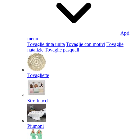
Apri
menu
Tovaglie tinta unita
Tovaglie con motivi
Tovaglie
natalizie
Tovaglie pasquali
Tovagliette
Strofinacci
Piumoni