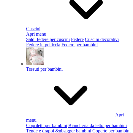
Cuscini
Apri menu
Saldi federe per cuscini
Federe
Cuscini decorativi
Federe in pelliccia
Federe per bambini
Tessuti per bambini
Apri
menu
Copriletti per bambini
Biancheria da letto per bambini
Tende e drappi &nbsp;per bambini
Coperte per bambini