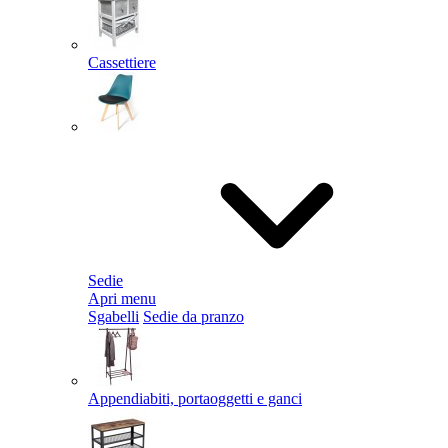
Cassettiere
Sedie
Apri menu
Sgabelli
Sedie da pranzo
Appendiabiti, portaoggetti e ganci