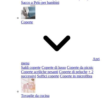
Sacco a Pelo per bambini
Coperte
Apri
menu
Saldi coperte
Coperte di lusso
Coperte da picnic
Coperte acriliche pesanti
Coperte di peluche
+ 2
successivi
Soffici coperte
Coperte in microfibra
Tovaglie da cucina