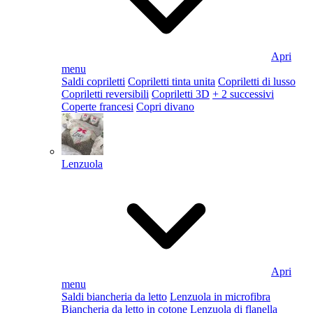
Apri
menu
Saldi copriletti
Copriletti tinta unita
Copriletti di lusso
Copriletti reversibili
Copriletti 3D
+ 2 successivi
Coperte francesi
Copri divano
Lenzuola
Apri
menu
Saldi biancheria da letto
Lenzuola in microfibra
Biancheria da letto in cotone
Lenzuola di flanella