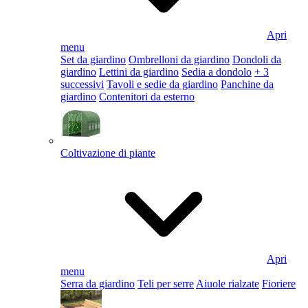
Apri
menu
Set da giardino
Ombrelloni da giardino
Dondoli da
giardino
Lettini da giardino
Sedia a dondolo
+ 3
successivi
Tavoli e sedie da giardino
Panchine da
giardino
Contenitori da esterno
Coltivazione di piante
Apri
menu
Serra da giardino
Teli per serre
Aiuole rialzate
Fioriere