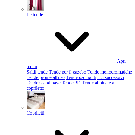
Le tende
Apri
menu
Saldi tende
Tende per il gazebo
Tende monocromatiche
Tende pronte all'uso
Tende oscuranti
+ 3 successivi
Tende scandinave
Tende 3D
Tende abbinate al
copriletto
Copriletti