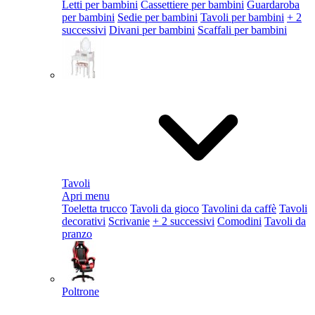
Letti per bambini
Cassettiere per bambini
Guardaroba
per bambini
Sedie per bambini
Tavoli per bambini
+ 2
successivi
Divani per bambini
Scaffali per bambini
Tavoli
Apri menu
Toeletta trucco
Tavoli da gioco
Tavolini da caffè
Tavoli
decorativi
Scrivanie
+ 2 successivi
Comodini
Tavoli da
pranzo
Poltrone