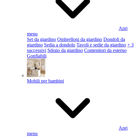
Apri
menu
Set da giardino
Ombrelloni da giardino
Dondoli da
giardino
Sedia a dondolo
Tavoli e sedie da giardino
+ 3
successivi
Sdraio da giardino
Contenitori da esterno
Gonfiabili
Mobili per bambini
Apri
menu