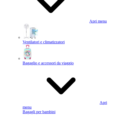
Apri menu
Ventilatori e climatizzatori
Bagaglio e accessori da viaggio
Apri
menu
Bagagli per bambini