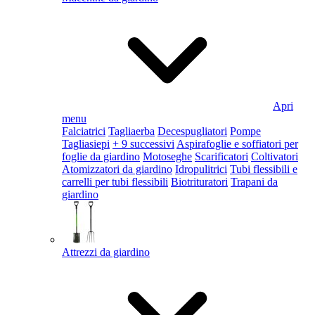
Apri
menu
Falciatrici
Tagliaerba
Decespugliatori
Pompe
Tagliasiepi
+ 9 successivi
Aspirafoglie e soffiatori per
foglie da giardino
Motoseghe
Scarificatori
Coltivatori
Atomizzatori da giardino
Idropulitrici
Tubi flessibili e
carrelli per tubi flessibili
Biotrituratori
Trapani da
giardino
Attrezzi da giardino