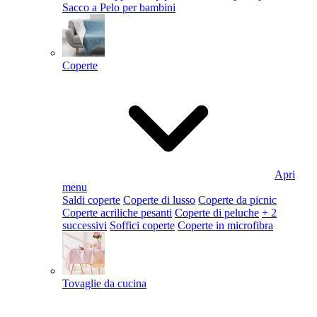
Sacco a Pelo per bambini
Coperte
Apri
menu
Saldi coperte
Coperte di lusso
Coperte da picnic
Coperte acriliche pesanti
Coperte di peluche
+ 2
successivi
Soffici coperte
Coperte in microfibra
Tovaglie da cucina