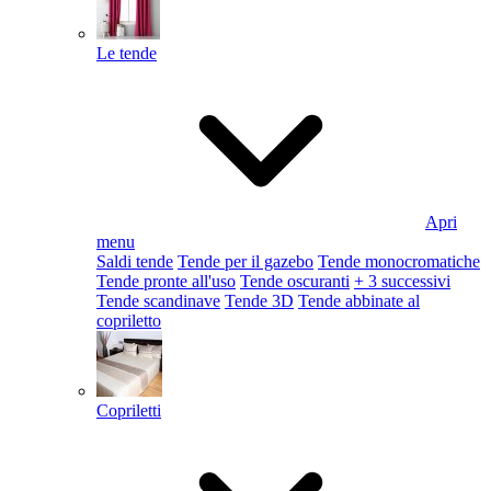
Le tende
Apri
menu
Saldi tende
Tende per il gazebo
Tende monocromatiche
Tende pronte all'uso
Tende oscuranti
+ 3 successivi
Tende scandinave
Tende 3D
Tende abbinate al
copriletto
Copriletti