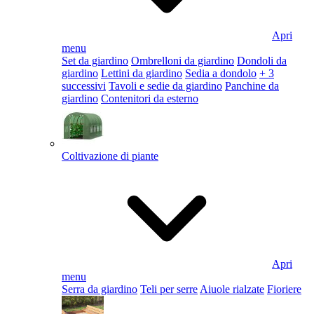
Apri
menu
Set da giardino
Ombrelloni da giardino
Dondoli da
giardino
Lettini da giardino
Sedia a dondolo
+ 3
successivi
Tavoli e sedie da giardino
Panchine da
giardino
Contenitori da esterno
Coltivazione di piante
Apri
menu
Serra da giardino
Teli per serre
Aiuole rialzate
Fioriere