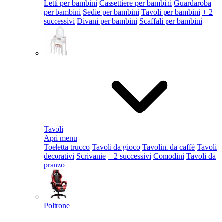
Letti per bambini
Cassettiere per bambini
Guardaroba
per bambini
Sedie per bambini
Tavoli per bambini
+ 2
successivi
Divani per bambini
Scaffali per bambini
Tavoli
Apri menu
Toeletta trucco
Tavoli da gioco
Tavolini da caffè
Tavoli
decorativi
Scrivanie
+ 2 successivi
Comodini
Tavoli da
pranzo
Poltrone