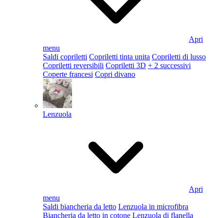
Apri
menu
Saldi copriletti
Copriletti tinta unita
Copriletti di lusso
Copriletti reversibili
Copriletti 3D
+ 2 successivi
Coperte francesi
Copri divano
Lenzuola
Apri
menu
Saldi biancheria da letto
Lenzuola in microfibra
Biancheria da letto in cotone
Lenzuola di flanella