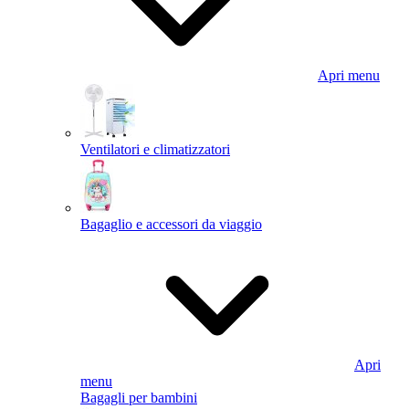
Apri menu
Ventilatori e climatizzatori
Bagaglio e accessori da viaggio
Apri
menu
Bagagli per bambini