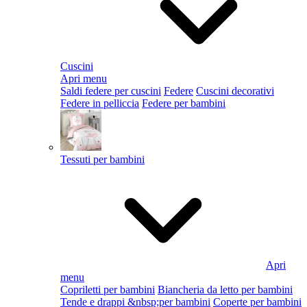
Cuscini
Apri menu
Saldi federe per cuscini
Federe
Cuscini decorativi
Federe in pelliccia
Federe per bambini
Tessuti per bambini
Apri
menu
Copriletti per bambini
Biancheria da letto per bambini
Tende e drappi &nbsp;per bambini
Coperte per bambini