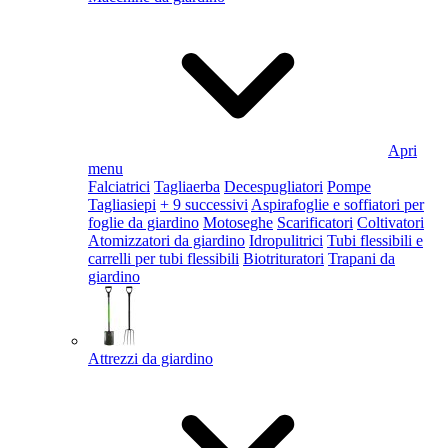
Apri
menu
Falciatrici
Tagliaerba
Decespugliatori
Pompe
Tagliasiepi
+ 9 successivi
Aspirafoglie e soffiatori per
foglie da giardino
Motoseghe
Scarificatori
Coltivatori
Atomizzatori da giardino
Idropulitrici
Tubi flessibili e
carrelli per tubi flessibili
Biotrituratori
Trapani da
giardino
Attrezzi da giardino