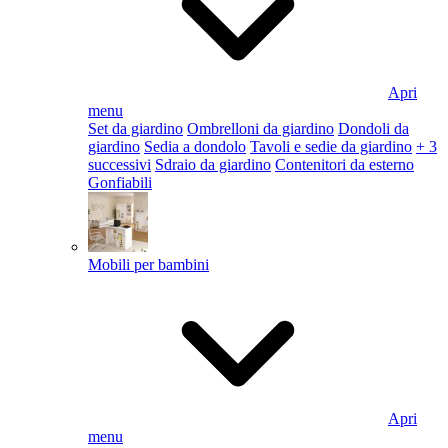
Apri
menu
Set da giardino
Ombrelloni da giardino
Dondoli da
giardino
Sedia a dondolo
Tavoli e sedie da giardino
+ 3
successivi
Sdraio da giardino
Contenitori da esterno
Gonfiabili
Mobili per bambini
Apri
menu