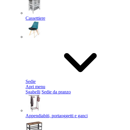
Cassettiere
Sedie
Apri menu
Sgabelli
Sedie da pranzo
Appendiabiti, portaoggetti e ganci