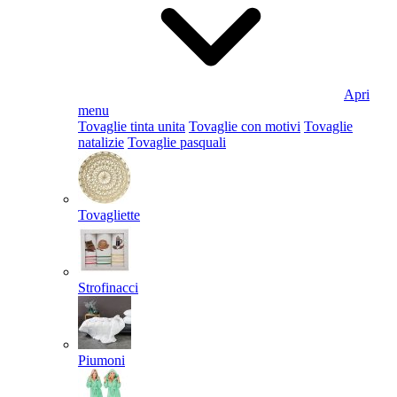
Apri
menu
Tovaglie tinta unita
Tovaglie con motivi
Tovaglie
natalizie
Tovaglie pasquali
Tovagliette
Strofinacci
Piumoni