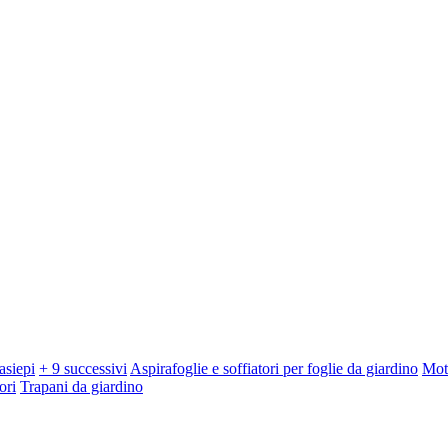
asiepi
+ 9 successivi
Aspirafoglie e soffiatori per foglie da giardino
Mot
ori
Trapani da giardino