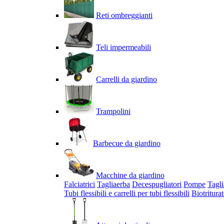
Reti ombreggianti
Teli impermeabili
Carrelli da giardino
Trampolini
Barbecue da giardino
Macchine da giardino
Falciatrici
Tagliaerba
Decespugliatori
Pompe
Tagli
Tubi flessibili e carrelli per tubi flessibili
Biotriturat