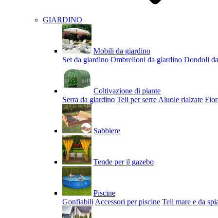
GIARDINO
Mobili da giardino
Set da giardino
Ombrelloni da giardino
Dondoli da
Coltivazione di piante
Serra da giardino
Teli per serre
Aiuole rialzate
Fior
Sabbiere
Tende per il gazebo
Piscine
Gonfiabili
Accessori per piscine
Teli mare e da spi