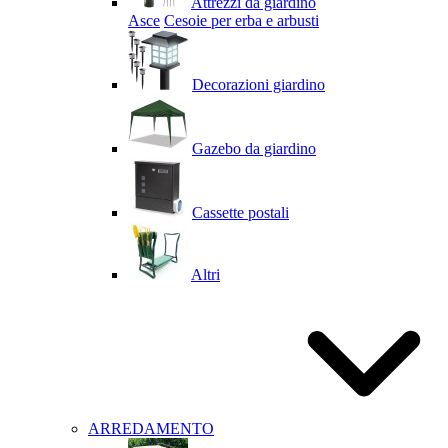
Attrezzi da giardino
Asce
Cesoie per erba e arbusti
Decorazioni giardino
Gazebo da giardino
Cassette postali
Altri
ARREDAMENTO