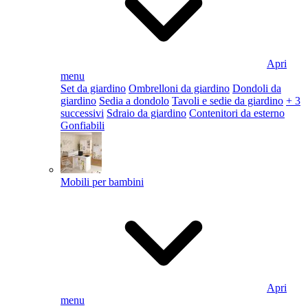
Apri
menu
Set da giardino
Ombrelloni da giardino
Dondoli da
giardino
Sedia a dondolo
Tavoli e sedie da giardino
+ 3
successivi
Sdraio da giardino
Contenitori da esterno
Gonfiabili
Mobili per bambini
Apri
menu