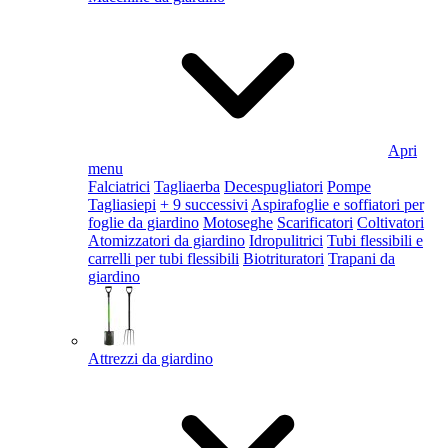
Apri
menu
Falciatrici
Tagliaerba
Decespugliatori
Pompe
Tagliasiepi
+ 9 successivi
Aspirafoglie e soffiatori per
foglie da giardino
Motoseghe
Scarificatori
Coltivatori
Atomizzatori da giardino
Idropulitrici
Tubi flessibili e
carrelli per tubi flessibili
Biotrituratori
Trapani da
giardino
Attrezzi da giardino