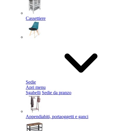
Cassettiere
Sedie
Apri menu
Sgabelli
Sedie da pranzo
Appendiabiti, portaoggetti e ganci