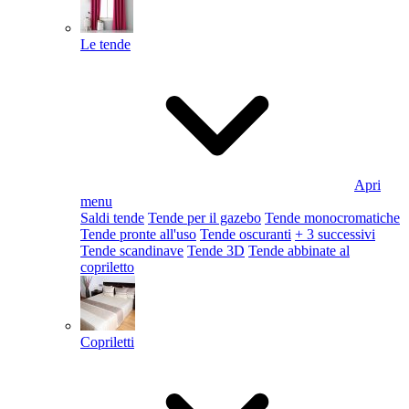
Le tende
Apri
menu
Saldi tende
Tende per il gazebo
Tende monocromatiche
Tende pronte all'uso
Tende oscuranti
+ 3 successivi
Tende scandinave
Tende 3D
Tende abbinate al
copriletto
Copriletti