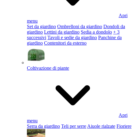
Apri
menu
Set da giardino
Ombrelloni da giardino
Dondoli da
giardino
Lettini da giardino
Sedia a dondolo
+ 3
successivi
Tavoli e sedie da giardino
Panchine da
giardino
Contenitori da esterno
Coltivazione di piante
Apri
menu
Serra da giardino
Teli per serre
Aiuole rialzate
Fioriere