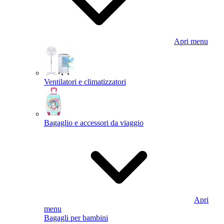
Apri menu
Ventilatori e climatizzatori
Bagaglio e accessori da viaggio
Apri
menu
Bagagli per bambini