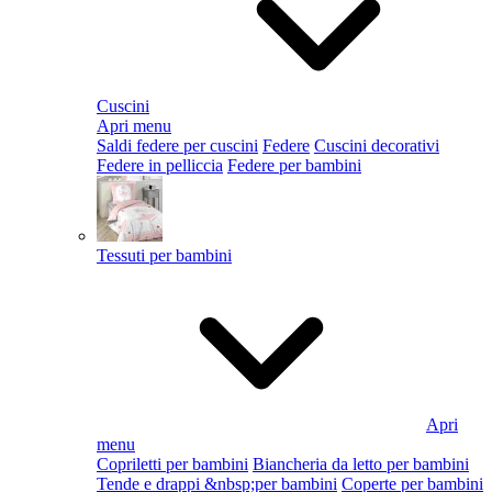
Cuscini
Apri menu
Saldi federe per cuscini
Federe
Cuscini decorativi
Federe in pelliccia
Federe per bambini
Tessuti per bambini
Apri
menu
Copriletti per bambini
Biancheria da letto per bambini
Tende e drappi &nbsp;per bambini
Coperte per bambini