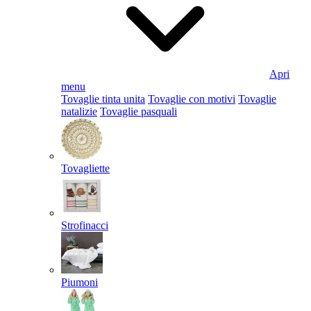
Apri
menu
Tovaglie tinta unita
Tovaglie con motivi
Tovaglie
natalizie
Tovaglie pasquali
Tovagliette
Strofinacci
Piumoni