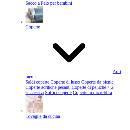
Sacco a Pelo per bambini
Coperte
Apri
menu
Saldi coperte
Coperte di lusso
Coperte da picnic
Coperte acriliche pesanti
Coperte di peluche
+ 2
successivi
Soffici coperte
Coperte in microfibra
Tovaglie da cucina