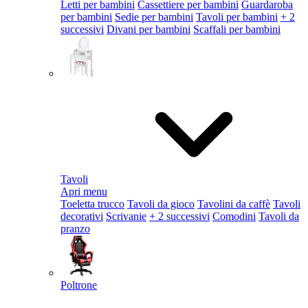
Letti per bambini
Cassettiere per bambini
Guardaroba
per bambini
Sedie per bambini
Tavoli per bambini
+ 2
successivi
Divani per bambini
Scaffali per bambini
Tavoli
Apri menu
Toeletta trucco
Tavoli da gioco
Tavolini da caffè
Tavoli
decorativi
Scrivanie
+ 2 successivi
Comodini
Tavoli da
pranzo
Poltrone