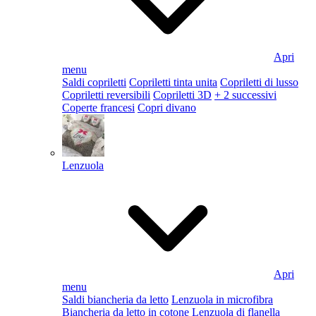
Apri
menu
Saldi copriletti
Copriletti tinta unita
Copriletti di lusso
Copriletti reversibili
Copriletti 3D
+ 2 successivi
Coperte francesi
Copri divano
Lenzuola
Apri
menu
Saldi biancheria da letto
Lenzuola in microfibra
Biancheria da letto in cotone
Lenzuola di flanella